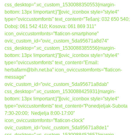
css_desktop=”.vc_custom_1530088350553{margin-
bottom: 13px !important;}”][ovic_iconbox style=”style4″
type=”oviccustomfonts” text_content=”Tešanj: 032 650 540;
Doboj: 061 542 410; Kosova: 061 869 311″
icon_oviccustomfonts=”flaticon-smartphone”
ovic_custom_id=”ovic_custom_5da95671a8d74″
css_desktop=”.vc_custom_1530088385556{margin-
bottom: 13px !important;}”][ovic_iconbox style=”style4″
type=”oviccustomfonts” text_content=”Email:
herbafarm@bih.net.ba” icon_oviccustomfonts=”flaticon-
message”
ovic_custom_id=”ovic_custom_5da95671a8dab”
css_desktop=”.vc_custom_1530088425931{margin-
bottom: 13px !important;}”][ovic_iconbox style=”style4″
type=”oviccustomfonts” text_content=”Ponedjeljak-Subota
7:30-20:00; Nedjelja 8:00-17:00″
icon_oviccustomfonts=”flaticon-clock”
ovic_custom_id=”ovic_custom_5da95671a8de1″
css_desktop=”.vc_custom_1530088452657{margin-