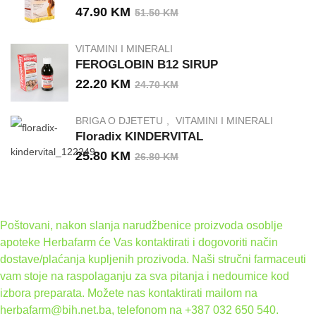
47.90
KM
51.50
KM
VITAMINI I MINERALI
FEROGLOBIN B12 SIRUP
22.20
KM
24.70
KM
BRIGA O DJETETU
VITAMINI I MINERALI
Floradix KINDERVITAL
25.80
KM
26.80
KM
Poštovani, nakon slanja narudžbenice proizvoda osoblje
apoteke Herbafarm će Vas kontaktirati i dogovoriti način
dostave/plaćanja kupljenih prozivoda. Naši stručni farmaceuti
vam stoje na raspolaganju za sva pitanja i nedoumice kod
izbora preparata. Možete nas kontaktirati mailom na
herbafarm@bih.net.ba, telefonom na +387 032 650 540.