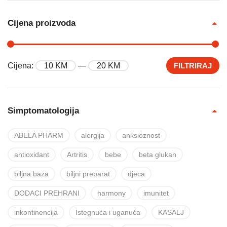
Cijena proizvoda
Cijena:
10 KM
—
20 KM
FILTRIRAJ
Simptomatologija
ABELA PHARM
alergija
anksioznost
antioxidant
Artritis
bebe
beta glukan
biljna baza
biljni preparat
djeca
DODACI PREHRANI
harmony
imunitet
inkontinencija
Istegnuća i uganuća
KASALJ