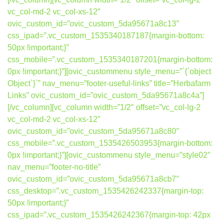
vc_col-md-2 vc_col-xs-12″
ovic_custom_id=”ovic_custom_5da95671a8c13″
css_ipad=”.vc_custom_1535340187187{margin-bottom:
50px !important;}”
css_mobile=”.vc_custom_1535340187201{margin-bottom:
0px !important;}”][ovic_custommenu style_menu=”`{`object
Object`}`” nav_menu=”footer-useful-links” title=”Herbafarm
Links” ovic_custom_id=”ovic_custom_5da95671a8c4a”]
[/vc_column][vc_column width=”1/2″ offset=”vc_col-lg-2
vc_col-md-2 vc_col-xs-12″
ovic_custom_id=”ovic_custom_5da95671a8c80″
css_mobile=”.vc_custom_1535426503953{margin-bottom:
0px !important;}”][ovic_custommenu style_menu=”style02″
nav_menu=”footer-no-title”
ovic_custom_id=”ovic_custom_5da95671a8cb7″
css_desktop=”.vc_custom_1535426242337{margin-top:
50px !important;}”
css_ipad=”.vc_custom_1535426242367{margin-top: 42px