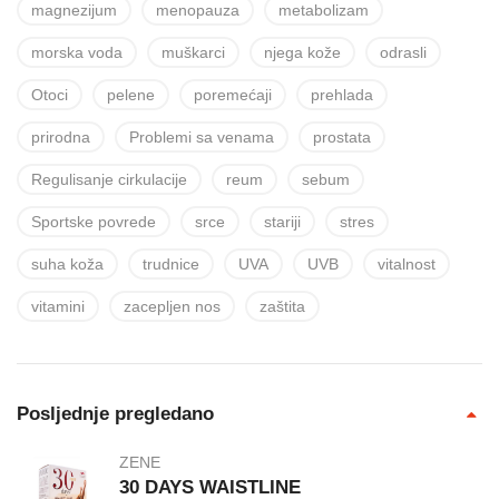
magnezijum
menopauza
metabolizam
morska voda
muškarci
njega kože
odrasli
Otoci
pelene
poremećaji
prehlada
prirodna
Problemi sa venama
prostata
Regulisanje cirkulacije
reum
sebum
Sportske povrede
srce
stariji
stres
suha koža
trudnice
UVA
UVB
vitalnost
vitamini
zacepljen nos
zaštita
Posljednje pregledano
ZENE
30 DAYS WAISTLINE