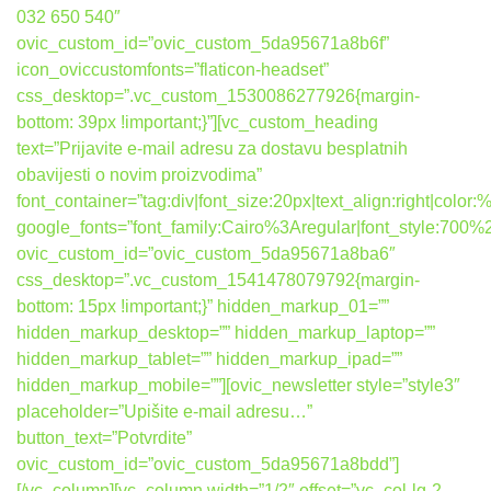
032 650 540″
ovic_custom_id=”ovic_custom_5da95671a8b6f”
icon_oviccustomfonts=”flaticon-headset”
css_desktop=”.vc_custom_1530086277926{margin-
bottom: 39px !important;}”][vc_custom_heading
text=”Prijavite e-mail adresu za dostavu besplatnih
obavijesti o novim proizvodima”
font_container=”tag:div|font_size:20px|text_align:right|colo
google_fonts=”font_family:Cairo%3Aregular|font_style:7
ovic_custom_id=”ovic_custom_5da95671a8ba6″
css_desktop=”.vc_custom_1541478079792{margin-
bottom: 15px !important;}” hidden_markup_01=””
hidden_markup_desktop=”” hidden_markup_laptop=””
hidden_markup_tablet=”” hidden_markup_ipad=””
hidden_markup_mobile=””][ovic_newsletter style=”style3″
placeholder=”Upišite e-mail adresu…”
button_text=”Potvrdite”
ovic_custom_id=”ovic_custom_5da95671a8bdd”]
[/vc_column][vc_column width=”1/2″ offset=”vc_col-lg-2