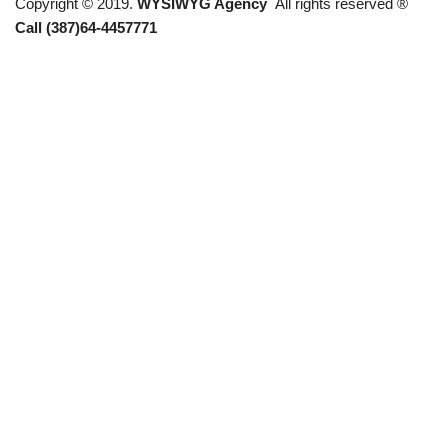
Copyright © 2019.
WYSIWYG Agency
All rights reserved ®
Call (387)64-4457771