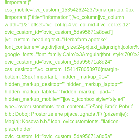
!important;}”
css_mobile=”.vc_custom_1535426242375{margin-top: 0px
!important;}” title=”Information”][/vc_column][vc_column
width=”1/2″ offset=”vc_col-lg-4 vc_col-md-4 vc_col-xs-12″
ovic_custom_id=”ovic_custom_5da95671a8ced”]
[vc_custom_heading text=”Herbafarm apoteke”
font_container=”tag:div|font_size:24px|text_align:right|colo
google_fonts=”font_family:Cairo%3Aregular|font_style:7
ovic_custom_id=”ovic_custom_5da95671a8d24″
css_desktop=”.vc_custom_1541478058976{margin-
bottom: 28px !important;}” hidden_markup_01=””
hidden_markup_desktop=”” hidden_markup_laptop=””
hidden_markup_tablet=”” hidden_markup_ipad=””
hidden_markup_mobile=””][ovic_iconbox style=”style4″
type=”oviccustomfonts” text_content=”Tešanj: Braće Pobrić
b.b.; Doboj: Prostor zelene pijace, zgrada /F/ (prizemlje);
Maglaj: Kosova b.b.” icon_oviccustomfonts=”flaticon-
placeholder”
ovic_custom_id=”ovic_custom_5da95671a8d5a”