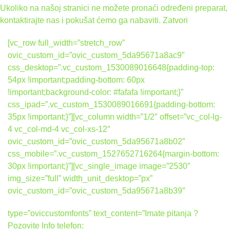
Ukoliko na našoj stranici ne možete pronaći određeni preparat,
kontaktirajte nas i pokušat ćemo ga nabaviti.
Zatvori
[vc_row full_width=”stretch_row”
ovic_custom_id=”ovic_custom_5da95671a8ac9″
css_desktop=”.vc_custom_1530089016648{padding-top:
54px !important;padding-bottom: 60px
!important;background-color: #fafafa !important;}”
css_ipad=”.vc_custom_1530089016691{padding-bottom:
35px !important;}”][vc_column width=”1/2″ offset=”vc_col-lg-
4 vc_col-md-4 vc_col-xs-12″
ovic_custom_id=”ovic_custom_5da95671a8b02″
css_mobile=”.vc_custom_1527652716264{margin-bottom:
30px !important;}”][vc_single_image image=”2530″
img_size=”full” width_unit_desktop=”px”
ovic_custom_id=”ovic_custom_5da95671a8b39″
type=”oviccustomfonts” text_content=”Imate pitanja ?
Pozovite Info telefon: