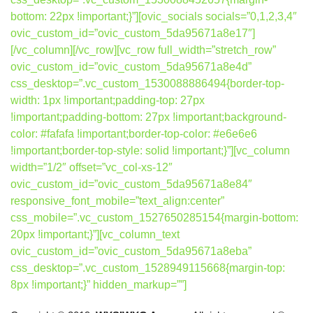
bottom: 22px !important;}”][ovic_socials socials=”0,1,2,3,4″
ovic_custom_id=”ovic_custom_5da95671a8e17″]
[/vc_column][/vc_row][vc_row full_width=”stretch_row”
ovic_custom_id=”ovic_custom_5da95671a8e4d”
css_desktop=”.vc_custom_1530088886494{border-top-
width: 1px !important;padding-top: 27px
!important;padding-bottom: 27px !important;background-
color: #fafafa !important;border-top-color: #e6e6e6
!important;border-top-style: solid !important;}”][vc_column
width=”1/2″ offset=”vc_col-xs-12″
ovic_custom_id=”ovic_custom_5da95671a8e84″
responsive_font_mobile=”text_align:center”
css_mobile=”.vc_custom_1527650285154{margin-bottom:
20px !important;}”][vc_column_text
ovic_custom_id=”ovic_custom_5da95671a8eba”
css_desktop=”.vc_custom_1528949115668{margin-top:
8px !important;}” hidden_markup=””]