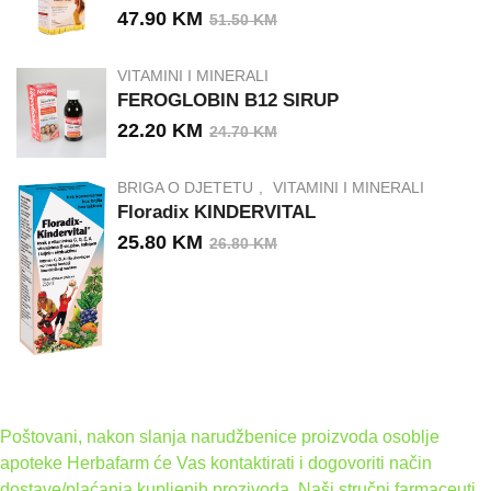
47.90
KM
51.50
KM
VITAMINI I MINERALI
FEROGLOBIN B12 SIRUP
22.20
KM
24.70
KM
BRIGA O DJETETU
VITAMINI I MINERALI
Floradix KINDERVITAL
25.80
KM
26.80
KM
Poštovani, nakon slanja narudžbenice proizvoda osoblje
apoteke Herbafarm će Vas kontaktirati i dogovoriti način
dostave/plaćanja kupljenih prozivoda. Naši stručni farmaceuti