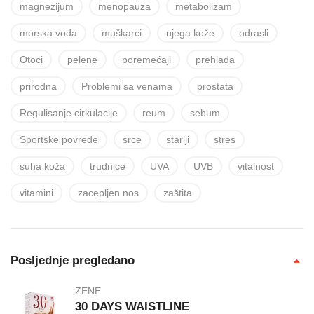
magnezijum
menopauza
metabolizam
morska voda
muškarci
njega kože
odrasli
Otoci
pelene
poremećaji
prehlada
prirodna
Problemi sa venama
prostata
Regulisanje cirkulacije
reum
sebum
Sportske povrede
srce
stariji
stres
suha koža
trudnice
UVA
UVB
vitalnost
vitamini
zacepljen nos
zaštita
Posljednje pregledano
ZENE
30 DAYS WAISTLINE