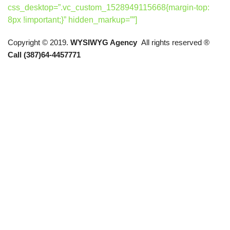
css_desktop=”.vc_custom_1528949115668{margin-top:
8px !important;}” hidden_markup=””]
Copyright © 2019.
WYSIWYG Agency
All rights reserved ®
Call (387)64-4457771