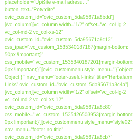
placeholder=”Upišite e-mail adresu…”
button_text=”Potvrdite”
ovic_custom_id=”ovic_custom_5da95671a8bdd”]
[/vc_column][vc_column width=”1/2″ offset=”vc_col-lg-2
vc_col-md-2 vc_col-xs-12″
ovic_custom_id=”ovic_custom_5da95671a8c13″
css_ipad=”.vc_custom_1535340187187{margin-bottom:
50px !important;}”
css_mobile=”.vc_custom_1535340187201{margin-bottom:
0px !important;}”][ovic_custommenu style_menu=”`{`object
Object`}`” nav_menu=”footer-useful-links” title=”Herbafarm
Links” ovic_custom_id=”ovic_custom_5da95671a8c4a”]
[/vc_column][vc_column width=”1/2″ offset=”vc_col-lg-2
vc_col-md-2 vc_col-xs-12″
ovic_custom_id=”ovic_custom_5da95671a8c80″
css_mobile=”.vc_custom_1535426503953{margin-bottom:
0px !important;}”][ovic_custommenu style_menu=”style02″
nav_menu=”footer-no-title”
ovic_custom_id=”ovic_custom_5da95671a8cb7″