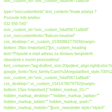
ovic_custom_id=”ovic_custom_5da95671a8b39″
type=”oviccustomfonts” text_content=”Imate pitanja ?
Pozovite Info telefon:
032 650 540″
ovic_custom_id=”ovic_custom_5da95671a8b6f”
icon_oviccustomfonts=”flaticon-headset”
css_desktop=”.vc_custom_1530086277926{margin-
bottom: 39px !important;}”][vc_custom_heading
text=”Prijavite e-mail adresu za dostavu besplatnih
obavijesti o novim proizvodima”
font_container=”tag:div|font_size:20px|text_align:right|colo
google_fonts=”font_family:Cairo%3Aregular|font_style:7
ovic_custom_id=”ovic_custom_5da95671a8ba6″
css_desktop=”.vc_custom_1541478079792{margin-
bottom: 15px !important;}” hidden_markup_01=””
hidden_markup_desktop=”” hidden_markup_laptop=””
hidden_markup_tablet=”” hidden_markup_ipad=””
hidden_markup_mobile=””][ovic_newsletter style=”style3″