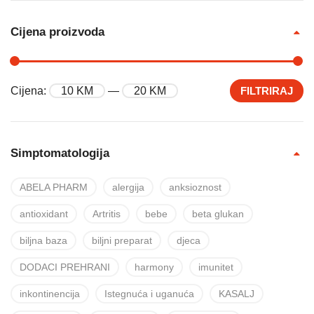
Cijena proizvoda
Cijena:
10 KM
—
20 KM
FILTRIRAJ
Simptomatologija
ABELA PHARM
alergija
anksioznost
antioxidant
Artritis
bebe
beta glukan
biljna baza
biljni preparat
djeca
DODACI PREHRANI
harmony
imunitet
inkontinencija
Istegnuća i uganuća
KASALJ