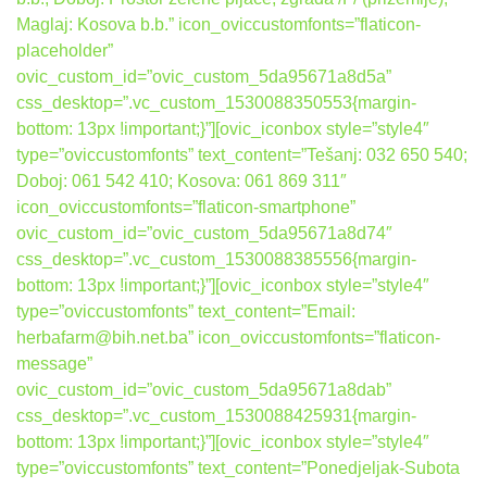
Maglaj: Kosova b.b.” icon_oviccustomfonts=”flaticon-
placeholder”
ovic_custom_id=”ovic_custom_5da95671a8d5a”
css_desktop=”.vc_custom_1530088350553{margin-
bottom: 13px !important;}”][ovic_iconbox style=”style4″
type=”oviccustomfonts” text_content=”Tešanj: 032 650 540;
Doboj: 061 542 410; Kosova: 061 869 311″
icon_oviccustomfonts=”flaticon-smartphone”
ovic_custom_id=”ovic_custom_5da95671a8d74″
css_desktop=”.vc_custom_1530088385556{margin-
bottom: 13px !important;}”][ovic_iconbox style=”style4″
type=”oviccustomfonts” text_content=”Email:
herbafarm@bih.net.ba” icon_oviccustomfonts=”flaticon-
message”
ovic_custom_id=”ovic_custom_5da95671a8dab”
css_desktop=”.vc_custom_1530088425931{margin-
bottom: 13px !important;}”][ovic_iconbox style=”style4″
type=”oviccustomfonts” text_content=”Ponedjeljak-Subota