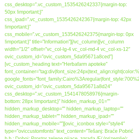
css_desktop=”.vc_custom_1535426242337{margin-top:
50px !important;}”
css_ipad=”.vc_custom_1535426242367{margin-top: 42px
!important;}”
css_mobile=”.vc_custom_1535426242375{margin-top: 0px
!important;}” title=”Information”][/vc_column][vc_column
width=”1/2″ offset=”vc_col-lg-4 vc_col-md-4 vc_col-xs-12″
ovic_custom_id=”ovic_custom_5da95671a8ced”]
[vc_custom_heading text=”Herbafarm apoteke”
font_container=”tag:div|font_size:24px|text_align:right|colo
google_fonts=”font_family:Cairo%3Aregular|font_style:7
ovic_custom_id=”ovic_custom_5da95671a8d24″
css_desktop=”.vc_custom_1541478058976{margin-
bottom: 28px !important;}” hidden_markup_01=””
hidden_markup_desktop=”” hidden_markup_laptop=””
hidden_markup_tablet=”” hidden_markup_ipad=””
hidden_markup_mobile=””][ovic_iconbox style=”style4″
type=”oviccustomfonts” text_content=”Tešanj: Braće Pobrić
b.b.; Doboj: Prostor zelene pijace, zgrada /F/ (prizemlje);