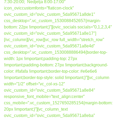
7:30-20:00; Nedjelja 8:00-17:00″
icon_oviccustomfonts=”flaticon-clock”
ovic_custom_id=”ovic_custom_5da95671a8de1″
css_desktop=”.vc_custom_1530088452657{margin-
bottom: 22px !important;}”][ovic_socials socials=”0,1,2,3,4″
ovic_custom_id=”ovic_custom_5da95671a8e17″]
[/vc_column][/vc_row][vc_row full_width=”stretch_row”
ovic_custom_id=”ovic_custom_5da95671a8e4d”
css_desktop=”.vc_custom_1530088886494{border-top-
width: 1px !important;padding-top: 27px
!important;padding-bottom: 27px !important;background-
color: #fafafa !important;border-top-color: #e6e6e6
!important;border-top-style: solid !important;}”][vc_column
width=”1/2″ offset=”vc_col-xs-12″
ovic_custom_id=”ovic_custom_5da95671a8e84″
responsive_font_mobile=”text_align:center”
css_mobile=”.vc_custom_1527650285154{margin-bottom:
20px !important;}”][vc_column_text
ovic_custom_id=”ovic_custom_5da95671a8eba”