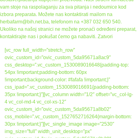
vam stoje na raspolaganju za sva pitanja i nedoumice kod
izbora preparata. Možete nas kontaktirati mailom na
herbafarm@bih.net.ba, telefonom na +387 032 650 540.
Ukoliko na našoj stranici ne možete pronaći određeni preparat,
kontaktirajte nas i pokušat ćemo ga nabaviti.
Zatvori
[vc_row full_width=”stretch_row”
ovic_custom_id=”ovic_custom_5da95671a8ac9″
css_desktop=”.vc_custom_1530089016648{padding-top:
54px !important;padding-bottom: 60px
!important;background-color: #fafafa !important;}”
css_ipad=”.vc_custom_1530089016691{padding-bottom:
35px !important;}”][vc_column width=”1/2″ offset=”vc_col-lg-
4 vc_col-md-4 vc_col-xs-12″
ovic_custom_id=”ovic_custom_5da95671a8b02″
css_mobile=”.vc_custom_1527652716264{margin-bottom:
30px !important;}”][vc_single_image image=”2530″
img_size=”full” width_unit_desktop=”px”