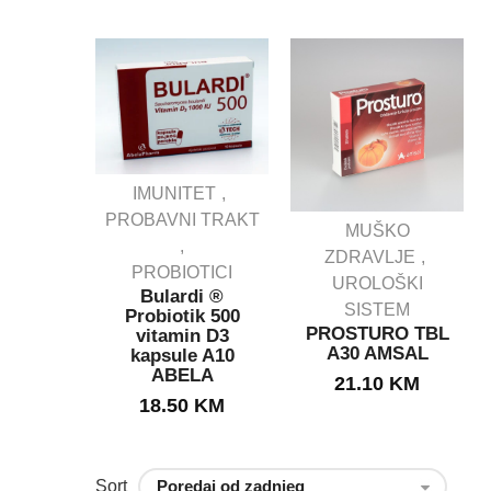
IMUNITET
PROBAVNI TRAKT
MUŠKO
IJENSI
ZDRAVLJE
SAN
PROBIOTICI
ule
UROLOŠKI
Bulardi ®
E ZA
SISTEM
Probiotik 500
U
PROSTURO TBL
vitamin D3
KCIJU.
A30 AMSAL
kapsule A10
g
ABELA
21.10
KM
KM
18.50
KM
Sort