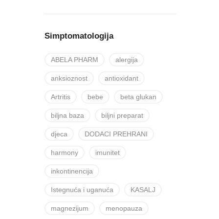
Simptomatologija
ABELA PHARM
alergija
anksioznost
antioxidant
Artritis
bebe
beta glukan
biljna baza
biljni preparat
djeca
DODACI PREHRANI
harmony
imunitet
inkontinencija
Istegnuća i uganuća
KASALJ
magnezijum
menopauza