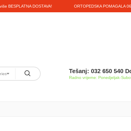
i više BESPLATNA DOSTAVA!
ORTOPEDSKA POMAGALA 061
Tešanj: 032 650 540 D
ries
Radno vrijeme: Ponedjeljak-Subot