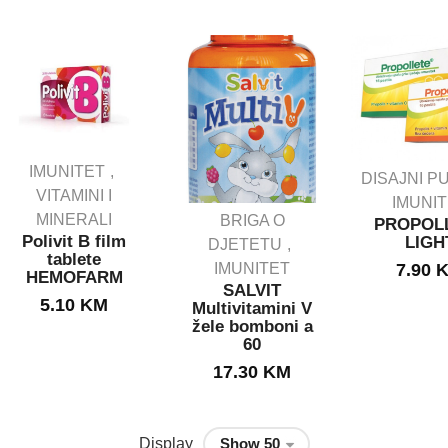
IMUNITET
DISAJNI P
VITAMINI I
IMUNI
MINERALI
BRIGA O
PROPOL
Polivit B film
LIGH
DJETETU
tablete
IMUNITET
7.90
HEMOFARM
SALVIT
5.10
KM
Multivitamini V
žele bomboni a
60
17.30
KM
Display