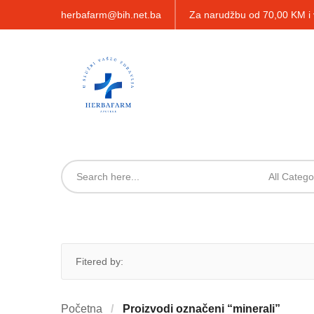
herbafarm@bih.net.ba
Za narudžbu od 70,00 KM 
All Catego
Fitered by:
Početna
Proizvodi označeni “minerali”