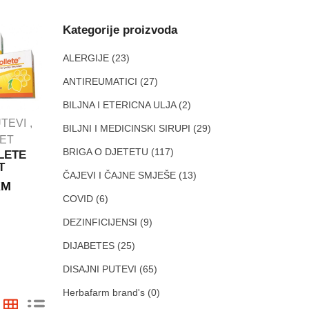
Kategorije proizvoda
ALERGIJE
(23)
ANTIREUMATICI
(27)
BILJNA I ETERICNA ULJA
(2)
IMUNITET
UTEVI
BILJNI I MEDICINSKI SIRUPI
(29)
PROBAVNI TRAKT
TET
DEZINFICIJENSI
BRIGA O DJETETU
(117)
LETE
BELOSAN
T
PROBIOTICI
granule
ČAJEVI I ČAJNE SMJEŠE
(13)
KM
Bulardi ®
GRANULE ZA
Probiotik 500
COVID
(6)
OPĆU
vitamin D3
DEZINFEKCIJU.
DEZINFICIJENSI
(9)
kapsule A10
300g
ABELA
8.30
KM
DIJABETES
(25)
18.50
KM
DISAJNI PUTEVI
(65)
Herbafarm brand's
(0)