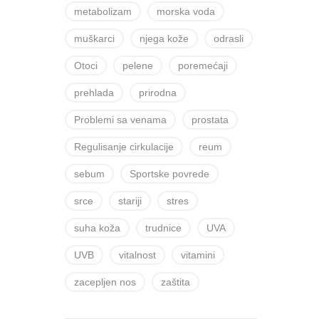
metabolizam
morska voda
muškarci
njega kože
odrasli
Otoci
pelene
poremećaji
prehlada
prirodna
Problemi sa venama
prostata
Regulisanje cirkulacije
reum
sebum
Sportske povrede
srce
stariji
stres
suha koža
trudnice
UVA
UVB
vitalnost
vitamini
zacepljen nos
zaštita