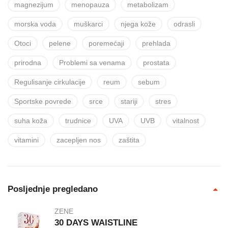
magnezijum
menopauza
metabolizam
morska voda
muškarci
njega kože
odrasli
Otoci
pelene
poremećaji
prehlada
prirodna
Problemi sa venama
prostata
Regulisanje cirkulacije
reum
sebum
Sportske povrede
srce
stariji
stres
suha koža
trudnice
UVA
UVB
vitalnost
vitamini
zacepljen nos
zaštita
Posljednje pregledano
ZENE
30 DAYS WAISTLINE