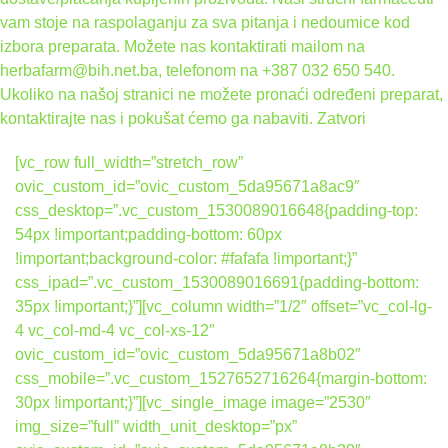
vam stoje na raspolaganju za sva pitanja i nedoumice kod
izbora preparata. Možete nas kontaktirati mailom na
herbafarm@bih.net.ba, telefonom na +387 032 650 540.
Ukoliko na našoj stranici ne možete pronaći određeni preparat,
kontaktirajte nas i pokušat ćemo ga nabaviti.
Zatvori
[vc_row full_width=”stretch_row”
ovic_custom_id=”ovic_custom_5da95671a8ac9″
css_desktop=”.vc_custom_1530089016648{padding-top:
54px !important;padding-bottom: 60px
!important;background-color: #fafafa !important;}”
css_ipad=”.vc_custom_1530089016691{padding-bottom:
35px !important;}”][vc_column width=”1/2″ offset=”vc_col-lg-
4 vc_col-md-4 vc_col-xs-12″
ovic_custom_id=”ovic_custom_5da95671a8b02″
css_mobile=”.vc_custom_1527652716264{margin-bottom:
30px !important;}”][vc_single_image image=”2530″
img_size=”full” width_unit_desktop=”px”