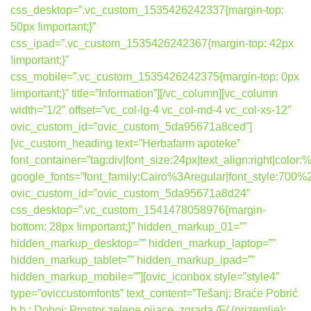
css_desktop=”.vc_custom_1535426242337{margin-top:
50px !important;}”
css_ipad=”.vc_custom_1535426242367{margin-top: 42px
!important;}”
css_mobile=”.vc_custom_1535426242375{margin-top: 0px
!important;}” title=”Information”][/vc_column][vc_column
width=”1/2″ offset=”vc_col-lg-4 vc_col-md-4 vc_col-xs-12″
ovic_custom_id=”ovic_custom_5da95671a8ced”]
[vc_custom_heading text=”Herbafarm apoteke”
font_container=”tag:div|font_size:24px|text_align:right|colo
google_fonts=”font_family:Cairo%3Aregular|font_style:7
ovic_custom_id=”ovic_custom_5da95671a8d24″
css_desktop=”.vc_custom_1541478058976{margin-
bottom: 28px !important;}” hidden_markup_01=””
hidden_markup_desktop=”” hidden_markup_laptop=””
hidden_markup_tablet=”” hidden_markup_ipad=””
hidden_markup_mobile=””][ovic_iconbox style=”style4″
type=”oviccustomfonts” text_content=”Tešanj: Braće Pobrić
b.b.; Doboj: Prostor zelene pijace, zgrada /F/ (prizemlje);