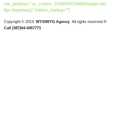
css_desktop=”.vc_custom_1528949115668{margin-top:
8px !important;}” hidden_markup=””]
Copyright © 2019.
WYSIWYG Agency
All rights reserved ®
Call (387)64-4457771