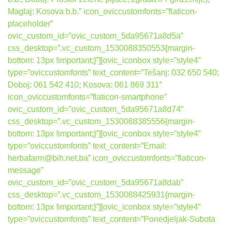
Maglaj: Kosova b.b.” icon_oviccustomfonts=”flaticon-
placeholder”
ovic_custom_id=”ovic_custom_5da95671a8d5a”
css_desktop=”.vc_custom_1530088350553{margin-
bottom: 13px !important;}”][ovic_iconbox style=”style4″
type=”oviccustomfonts” text_content=”Tešanj: 032 650 540;
Doboj: 061 542 410; Kosova: 061 869 311″
icon_oviccustomfonts=”flaticon-smartphone”
ovic_custom_id=”ovic_custom_5da95671a8d74″
css_desktop=”.vc_custom_1530088385556{margin-
bottom: 13px !important;}”][ovic_iconbox style=”style4″
type=”oviccustomfonts” text_content=”Email:
herbafarm@bih.net.ba” icon_oviccustomfonts=”flaticon-
message”
ovic_custom_id=”ovic_custom_5da95671a8dab”
css_desktop=”.vc_custom_1530088425931{margin-
bottom: 13px !important;}”][ovic_iconbox style=”style4″
type=”oviccustomfonts” text_content=”Ponedjeljak-Subota