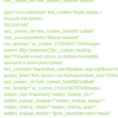
ovic_custom_id=”ovic_custom_5da95671a8b39″
type=”oviccustomfonts” text_content=”Imate pitanja ?
Pozovite Info telefon:
032 650 540″
ovic_custom_id=”ovic_custom_5da95671a8b6f”
icon_oviccustomfonts=”flaticon-headset”
css_desktop=”.vc_custom_1530086277926{margin-
bottom: 39px !important;}”][vc_custom_heading
text=”Prijavite e-mail adresu za dostavu besplatnih
obavijesti o novim proizvodima”
font_container=”tag:div|font_size:20px|text_align:right|colo
google_fonts=”font_family:Cairo%3Aregular|font_style:7
ovic_custom_id=”ovic_custom_5da95671a8ba6″
css_desktop=”.vc_custom_1541478079792{margin-
bottom: 15px !important;}” hidden_markup_01=””
hidden_markup_desktop=”” hidden_markup_laptop=””
hidden_markup_tablet=”” hidden_markup_ipad=””
hidden_markup_mobile=””][ovic_newsletter style=”style3″