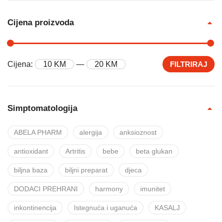
Cijena proizvoda
Cijena:
10 KM
—
20 KM
FILTRIRAJ
Simptomatologija
ABELA PHARM
alergija
anksioznost
antioxidant
Artritis
bebe
beta glukan
biljna baza
biljni preparat
djeca
DODACI PREHRANI
harmony
imunitet
inkontinencija
Istegnuća i uganuća
KASALJ