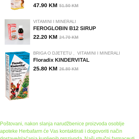
47.90
KM
51.50
KM
VITAMINI I MINERALI
FEROGLOBIN B12 SIRUP
22.20
KM
24.70
KM
BRIGA O DJETETU
VITAMINI I MINERALI
Floradix KINDERVITAL
25.80
KM
26.80
KM
Poštovani, nakon slanja narudžbenice proizvoda osoblje
apoteke Herbafarm će Vas kontaktirati i dogovoriti način
dostave/plaćanja kupljenih prozivoda. Naši stručni farmaceuti