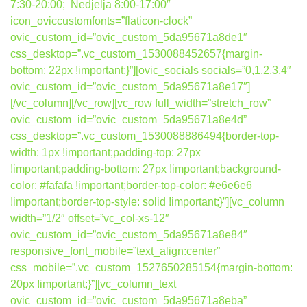
7:30-20:00; Nedjelja 8:00-17:00″
icon_oviccustomfonts=”flaticon-clock”
ovic_custom_id=”ovic_custom_5da95671a8de1″
css_desktop=”.vc_custom_1530088452657{margin-
bottom: 22px !important;}”][ovic_socials socials=”0,1,2,3,4″
ovic_custom_id=”ovic_custom_5da95671a8e17″]
[/vc_column][/vc_row][vc_row full_width=”stretch_row”
ovic_custom_id=”ovic_custom_5da95671a8e4d”
css_desktop=”.vc_custom_1530088886494{border-top-
width: 1px !important;padding-top: 27px
!important;padding-bottom: 27px !important;background-
color: #fafafa !important;border-top-color: #e6e6e6
!important;border-top-style: solid !important;}”][vc_column
width=”1/2″ offset=”vc_col-xs-12″
ovic_custom_id=”ovic_custom_5da95671a8e84″
responsive_font_mobile=”text_align:center”
css_mobile=”.vc_custom_1527650285154{margin-bottom:
20px !important;}”][vc_column_text
ovic_custom_id=”ovic_custom_5da95671a8eba”