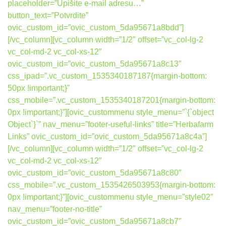
placeholder=”Upišite e-mail adresu…”
button_text=”Potvrdite”
ovic_custom_id=”ovic_custom_5da95671a8bdd”]
[/vc_column][vc_column width=”1/2″ offset=”vc_col-lg-2
vc_col-md-2 vc_col-xs-12″
ovic_custom_id=”ovic_custom_5da95671a8c13″
css_ipad=”.vc_custom_1535340187187{margin-bottom:
50px !important;}”
css_mobile=”.vc_custom_1535340187201{margin-bottom:
0px !important;}”][ovic_custommenu style_menu=”`{`object
Object`}`” nav_menu=”footer-useful-links” title=”Herbafarm
Links” ovic_custom_id=”ovic_custom_5da95671a8c4a”]
[/vc_column][vc_column width=”1/2″ offset=”vc_col-lg-2
vc_col-md-2 vc_col-xs-12″
ovic_custom_id=”ovic_custom_5da95671a8c80″
css_mobile=”.vc_custom_1535426503953{margin-bottom:
0px !important;}”][ovic_custommenu style_menu=”style02″
nav_menu=”footer-no-title”
ovic_custom_id=”ovic_custom_5da95671a8cb7″