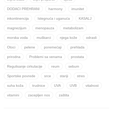
DODACI PREHRANI
harmony
imunitet
inkontinencija
Istegnuća i uganuća
KASALJ
magnezijum
menopauza
metabolizam
morska voda
muškarci
njega kože
odrasli
Otoci
pelene
poremećaji
prehlada
prirodna
Problemi sa venama
prostata
Regulisanje cirkulacije
reum
sebum
Sportske povrede
srce
stariji
stres
suha koža
trudnice
UVA
UVB
vitalnost
vitamini
zacepljen nos
zaštita