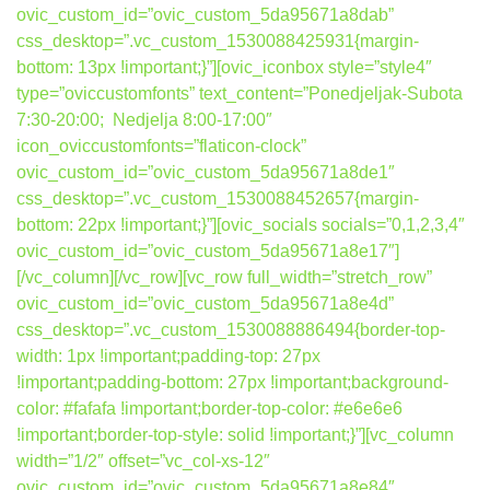
ovic_custom_id=”ovic_custom_5da95671a8dab”
css_desktop=”.vc_custom_1530088425931{margin-
bottom: 13px !important;}”][ovic_iconbox style=”style4″
type=”oviccustomfonts” text_content=”Ponedjeljak-Subota
7:30-20:00; Nedjelja 8:00-17:00″
icon_oviccustomfonts=”flaticon-clock”
ovic_custom_id=”ovic_custom_5da95671a8de1″
css_desktop=”.vc_custom_1530088452657{margin-
bottom: 22px !important;}”][ovic_socials socials=”0,1,2,3,4″
ovic_custom_id=”ovic_custom_5da95671a8e17″]
[/vc_column][/vc_row][vc_row full_width=”stretch_row”
ovic_custom_id=”ovic_custom_5da95671a8e4d”
css_desktop=”.vc_custom_1530088886494{border-top-
width: 1px !important;padding-top: 27px
!important;padding-bottom: 27px !important;background-
color: #fafafa !important;border-top-color: #e6e6e6
!important;border-top-style: solid !important;}”][vc_column
width=”1/2″ offset=”vc_col-xs-12″
ovic_custom_id=”ovic_custom_5da95671a8e84″