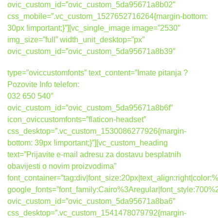
ovic_custom_id=”ovic_custom_5da95671a8b02″
css_mobile=”.vc_custom_1527652716264{margin-bottom:
30px !important;}”][vc_single_image image=”2530″
img_size=”full” width_unit_desktop=”px”
ovic_custom_id=”ovic_custom_5da95671a8b39″
type=”oviccustomfonts” text_content=”Imate pitanja ?
Pozovite Info telefon:
032 650 540″
ovic_custom_id=”ovic_custom_5da95671a8b6f”
icon_oviccustomfonts=”flaticon-headset”
css_desktop=”.vc_custom_1530086277926{margin-
bottom: 39px !important;}”][vc_custom_heading
text=”Prijavite e-mail adresu za dostavu besplatnih
obavijesti o novim proizvodima”
font_container=”tag:div|font_size:20px|text_align:right|colo
google_fonts=”font_family:Cairo%3Aregular|font_style:7
ovic_custom_id=”ovic_custom_5da95671a8ba6″
css_desktop=”.vc_custom_1541478079792{margin-