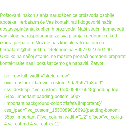
Poštovani, nakon slanja narudžbenice proizvoda osoblje
apoteke Herbafarm će Vas kontaktirati i dogovoriti način
dostave/plaćanja kupljenih prozivoda. Naši stručni farmaceuti
vam stoje na raspolaganju za sva pitanja i nedoumice kod
izbora preparata. Možete nas kontaktirati mailom na
herbafarm@bih.net.ba, telefonom na +387 032 650 540.
Ukoliko na našoj stranici ne možete pronaći određeni preparat,
kontaktirajte nas i pokušat ćemo ga nabaviti.
Zatvori
[vc_row full_width=”stretch_row”
ovic_custom_id=”ovic_custom_5da95671a8ac9″
css_desktop=”.vc_custom_1530089016648{padding-top:
54px !important;padding-bottom: 60px
!important;background-color: #fafafa !important;}”
css_ipad=”.vc_custom_1530089016691{padding-bottom:
35px !important;}”][vc_column width=”1/2″ offset=”vc_col-lg-
4 vc_col-md-4 vc_col-xs-12″