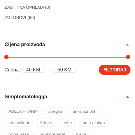
ZASTITNA OPREMA
(8)
ZGLOBOVI
(60)
Cijena proizvoda
Cijena:
40 KM
—
50 KM
FILTRIRAJ
Simptomatologija
ABELA PHARM
alergija
anksioznost
antioxidant
Artritis
bebe
beta glukan
biljna baza
biljni preparat
djeca