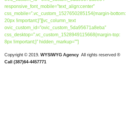
responsive_font_mobile=”text_align:center”
css_mobile=”.vc_custom_1527650285154{margin-bottom:
20px !important;}”][vc_column_text
ovic_custom_id=”ovic_custom_5da95671a8eba”
css_desktop=”.vc_custom_1528949115668{margin-top:
8px !important;}” hidden_markup=””]
Copyright © 2019.
WYSIWYG Agency
All rights reserved ®
Call (387)64-4457771