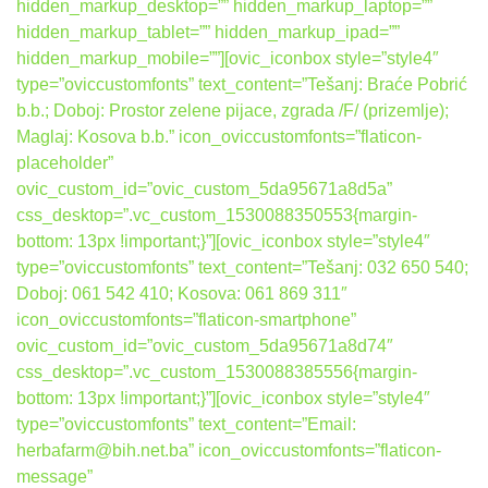
hidden_markup_desktop=”” hidden_markup_laptop=””
hidden_markup_tablet=”” hidden_markup_ipad=””
hidden_markup_mobile=””][ovic_iconbox style=”style4″
type=”oviccustomfonts” text_content=”Tešanj: Braće Pobrić
b.b.; Doboj: Prostor zelene pijace, zgrada /F/ (prizemlje);
Maglaj: Kosova b.b.” icon_oviccustomfonts=”flaticon-
placeholder”
ovic_custom_id=”ovic_custom_5da95671a8d5a”
css_desktop=”.vc_custom_1530088350553{margin-
bottom: 13px !important;}”][ovic_iconbox style=”style4″
type=”oviccustomfonts” text_content=”Tešanj: 032 650 540;
Doboj: 061 542 410; Kosova: 061 869 311″
icon_oviccustomfonts=”flaticon-smartphone”
ovic_custom_id=”ovic_custom_5da95671a8d74″
css_desktop=”.vc_custom_1530088385556{margin-
bottom: 13px !important;}”][ovic_iconbox style=”style4″
type=”oviccustomfonts” text_content=”Email:
herbafarm@bih.net.ba” icon_oviccustomfonts=”flaticon-
message”