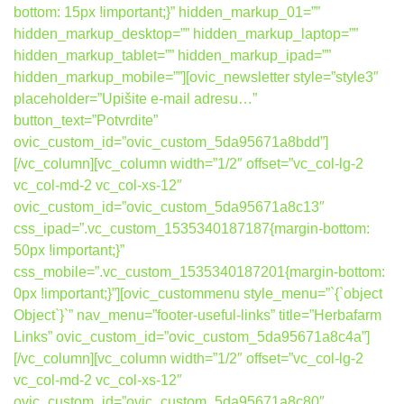
bottom: 15px !important;}” hidden_markup_01=””
hidden_markup_desktop=”” hidden_markup_laptop=””
hidden_markup_tablet=”” hidden_markup_ipad=””
hidden_markup_mobile=””][ovic_newsletter style=”style3″
placeholder=”Upišite e-mail adresu…”
button_text=”Potvrdite”
ovic_custom_id=”ovic_custom_5da95671a8bdd”]
[/vc_column][vc_column width=”1/2″ offset=”vc_col-lg-2
vc_col-md-2 vc_col-xs-12″
ovic_custom_id=”ovic_custom_5da95671a8c13″
css_ipad=”.vc_custom_1535340187187{margin-bottom:
50px !important;}”
css_mobile=”.vc_custom_1535340187201{margin-bottom:
0px !important;}”][ovic_custommenu style_menu=”`{`object
Object`}`” nav_menu=”footer-useful-links” title=”Herbafarm
Links” ovic_custom_id=”ovic_custom_5da95671a8c4a”]
[/vc_column][vc_column width=”1/2″ offset=”vc_col-lg-2
vc_col-md-2 vc_col-xs-12″
ovic_custom_id=”ovic_custom_5da95671a8c80″