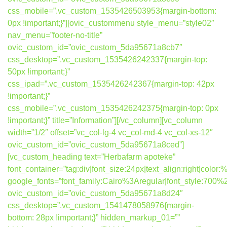
css_mobile=”.vc_custom_1535426503953{margin-bottom:
0px !important;}”][ovic_custommenu style_menu=”style02″
nav_menu=”footer-no-title”
ovic_custom_id=”ovic_custom_5da95671a8cb7″
css_desktop=”.vc_custom_1535426242337{margin-top:
50px !important;}”
css_ipad=”.vc_custom_1535426242367{margin-top: 42px
!important;}”
css_mobile=”.vc_custom_1535426242375{margin-top: 0px
!important;}” title=”Information”][/vc_column][vc_column
width=”1/2″ offset=”vc_col-lg-4 vc_col-md-4 vc_col-xs-12″
ovic_custom_id=”ovic_custom_5da95671a8ced”]
[vc_custom_heading text=”Herbafarm apoteke”
font_container=”tag:div|font_size:24px|text_align:right|colo
google_fonts=”font_family:Cairo%3Aregular|font_style:7
ovic_custom_id=”ovic_custom_5da95671a8d24″
css_desktop=”.vc_custom_1541478058976{margin-
bottom: 28px !important;}” hidden_markup_01=””