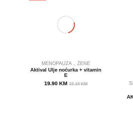
MENOPAUZA
ZENE
Aktival Ulje noćurka + vitamin
E
OUT STOCK
Izvorna
Trenutna
19.90
KM
S
22.10
KM
cijena
cijena
AK
bila
je:
je:
19.90 KM.
22.10 KM.