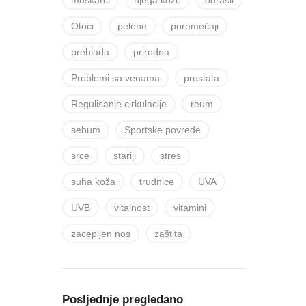
muškarci
njega kože
odrasli
Otoci
pelene
poremećaji
prehlada
prirodna
Problemi sa venama
prostata
Regulisanje cirkulacije
reum
sebum
Sportske povrede
srce
stariji
stres
suha koža
trudnice
UVA
UVB
vitalnost
vitamini
zacepljen nos
zaštita
Posljednje pregledano