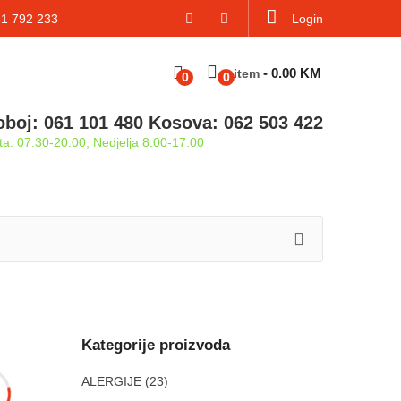
 792 233
Login
-
0.00
KM
Item
0
0
oboj: 061 101 480 Kosova: 062 503 422
a: 07:30-20:00; Nedjelja 8:00-17:00
Kategorije proizvoda
ALERGIJE
(23)