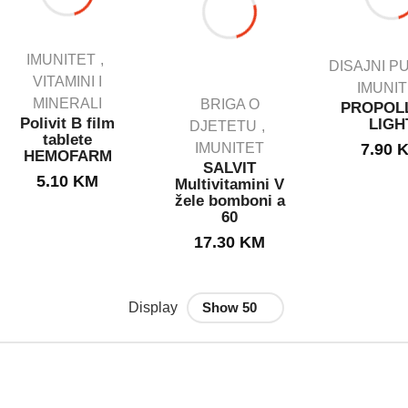
IMUNITET
DISAJNI P
VITAMINI I
IMUNI
MINERALI
BRIGA O
PROPOL
Polivit B film
LIGH
DJETETU
tablete
IMUNITET
7.90
HEMOFARM
SALVIT
5.10
KM
Multivitamini V
žele bomboni a
60
17.30
KM
Display