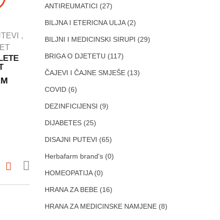
ANTIREUMATICI
(27)
BILJNA I ETERICNA ULJA
(2)
IMUNITET
UTEVI
BILJNI I MEDICINSKI SIRUPI
(29)
PROBAVNI TRAKT
TET
DEZINFICIJENSI
BRIGA O DJETETU
(117)
LETE
BELOSAN
T
PROBIOTICI
granule
ČAJEVI I ČAJNE SMJEŠE
(13)
KM
Bulardi ®
GRANULE ZA
Probiotik 500
COVID
(6)
OPĆU
vitamin D3
DEZINFEKCIJU.
DEZINFICIJENSI
(9)
kapsule A10
300g
ABELA
8.30
KM
DIJABETES
(25)
18.50
KM
DISAJNI PUTEVI
(65)
Herbafarm brand's
(0)
HOMEOPATIJA
(0)
HRANA ZA BEBE
(16)
HRANA ZA MEDICINSKE NAMJENE
(8)