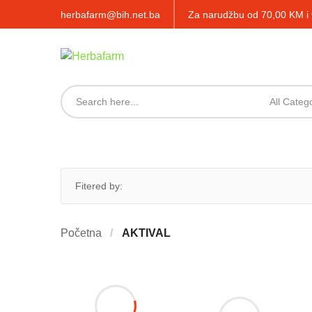
herbafarm@bih.net.ba
Za narudžbu od 70,00 KM 
All Categ
Fitered by:
Početna
AKTIVAL