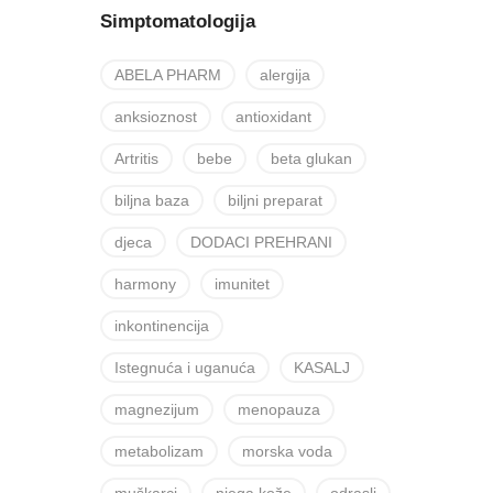
Simptomatologija
ABELA PHARM
alergija
anksioznost
antioxidant
Artritis
bebe
beta glukan
biljna baza
biljni preparat
djeca
DODACI PREHRANI
harmony
imunitet
inkontinencija
Istegnuća i uganuća
KASALJ
magnezijum
menopauza
metabolizam
morska voda