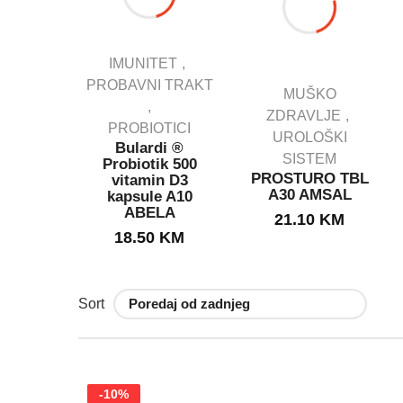
IMUNITET
PROBAVNI TRAKT
MUŠKO
IJENSI
ZDRAVLJE
SAN
PROBIOTICI
ule
UROLOŠKI
Bulardi ®
E ZA
SISTEM
Probiotik 500
U
PROSTURO TBL
vitamin D3
KCIJU.
A30 AMSAL
kapsule A10
g
ABELA
21.10
KM
KM
18.50
KM
Sort
-10%