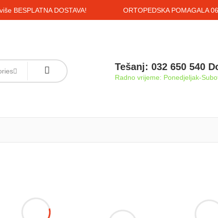
i više BESPLATNA DOSTAVA!
ORTOPEDSKA POMAGALA 061
Tešanj: 032 650 540 D
ories
Radno vrijeme: Ponedjeljak-Subot