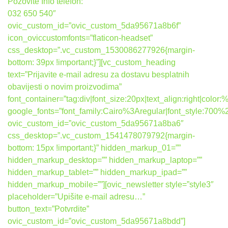
Pozovite Info telefon:
032 650 540″
ovic_custom_id=”ovic_custom_5da95671a8b6f”
icon_oviccustomfonts=”flaticon-headset”
css_desktop=”.vc_custom_1530086277926{margin-
bottom: 39px !important;}”][vc_custom_heading
text=”Prijavite e-mail adresu za dostavu besplatnih
obavijesti o novim proizvodima”
font_container=”tag:div|font_size:20px|text_align:right|colo
google_fonts=”font_family:Cairo%3Aregular|font_style:7
ovic_custom_id=”ovic_custom_5da95671a8ba6″
css_desktop=”.vc_custom_1541478079792{margin-
bottom: 15px !important;}” hidden_markup_01=””
hidden_markup_desktop=”” hidden_markup_laptop=””
hidden_markup_tablet=”” hidden_markup_ipad=””
hidden_markup_mobile=””][ovic_newsletter style=”style3″
placeholder=”Upišite e-mail adresu…”
button_text=”Potvrdite”
ovic_custom_id=”ovic_custom_5da95671a8bdd”]