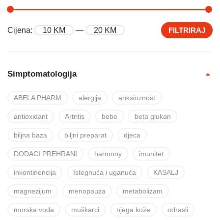
Cijena:
10 KM
—
20 KM
FILTRIRAJ
Simptomatologija
ABELA PHARM
alergija
anksioznost
antioxidant
Artritis
bebe
beta glukan
biljna baza
biljni preparat
djeca
DODACI PREHRANI
harmony
imunitet
inkontinencija
Istegnuća i uganuća
KASALJ
magnezijum
menopauza
metabolizam
morska voda
muškarci
njega kože
odrasli