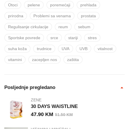
Otoci
pelene
poremećaji
prehlada
prirodna
Problemi sa venama
prostata
Regulisanje cirkulacije
reum
sebum
Sportske povrede
srce
stariji
stres
suha koža
trudnice
UVA
UVB
vitalnost
vitamini
zacepljen nos
zaštita
Posljednje pregledano
ZENE
30 DAYS WAISTLINE
47.90
KM
51.50
KM