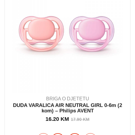
BRIGA O DJETETU
DUDA VARALICA AIR NEUTRAL GIRL 0-6m (2
kom) – Philips AVENT
OUT STOCK
Izvorna
Trenutna
16.20
KM
17.90
KM
cijena
cijena
bila
je: