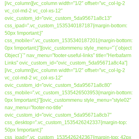
[/vc_column][vc_column width=”1/2″ offset=”vc_col-lg-2
vc_col-md-2 vc_col-xs-12″
ovic_custom_id=”ovic_custom_5da95671a8c13″
css_ipad=”.vc_custom_1535340187187{margin-bottom:
50px !important;}”
css_mobile=”.vc_custom_1535340187201{margin-bottom:
0px !important;}”][ovic_custommenu style_menu=”`{`object
Object`}`” nav_menu=”footer-useful-links” title=”Herbafarm
Links” ovic_custom_id=”ovic_custom_5da95671a8c4a”]
[/vc_column][vc_column width=”1/2″ offset=”vc_col-lg-2
vc_col-md-2 vc_col-xs-12″
ovic_custom_id=”ovic_custom_5da95671a8c80″
css_mobile=”.vc_custom_1535426503953{margin-bottom:
0px !important;}”][ovic_custommenu style_menu=”style02″
nav_menu=”footer-no-title”
ovic_custom_id=”ovic_custom_5da95671a8cb7″
css_desktop=”.vc_custom_1535426242337{margin-top:
50px !important;}”
css_ipad=”.vc_custom_1535426242367{margin-top: 42px