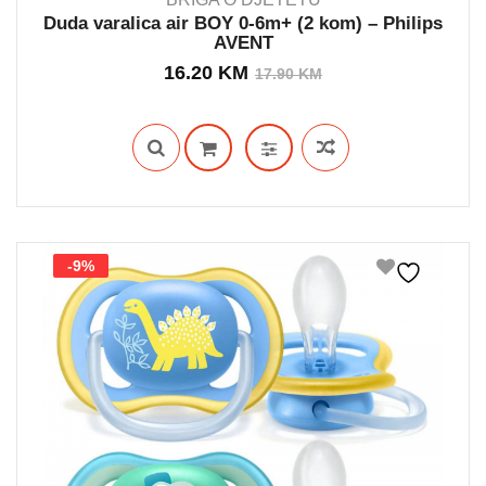
Duda varalica air BOY 0-6m+ (2 kom) – Philips
AVENT
OUT STOCK
Izvorna
Trenutna
16.20
KM
17.90
KM
cijena
cijena
bila
je:
je:
16.20 KM.
17.90 KM.
-9%