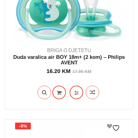
BRIGA O DJETETU
Duda varalica air BOY 18m+ (2 kom) – Philips
AVENT
OUT STOCK
Izvorna
Trenutna
16.20
KM
17.90
KM
cijena
cijena
bila
je:
je:
16.20 KM.
17.90 KM.
-9%