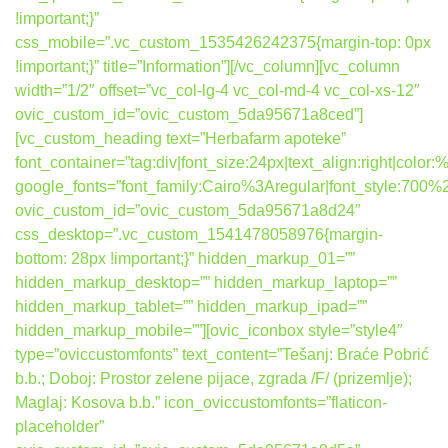
!important;}”
css_mobile=”.vc_custom_1535426242375{margin-top: 0px
!important;}” title=”Information”][/vc_column][vc_column
width=”1/2″ offset=”vc_col-lg-4 vc_col-md-4 vc_col-xs-12″
ovic_custom_id=”ovic_custom_5da95671a8ced”]
[vc_custom_heading text=”Herbafarm apoteke”
font_container=”tag:div|font_size:24px|text_align:right|colo
google_fonts=”font_family:Cairo%3Aregular|font_style:7
ovic_custom_id=”ovic_custom_5da95671a8d24″
css_desktop=”.vc_custom_1541478058976{margin-
bottom: 28px !important;}” hidden_markup_01=””
hidden_markup_desktop=”” hidden_markup_laptop=””
hidden_markup_tablet=”” hidden_markup_ipad=””
hidden_markup_mobile=””][ovic_iconbox style=”style4″
type=”oviccustomfonts” text_content=”Tešanj: Braće Pobrić
b.b.; Doboj: Prostor zelene pijace, zgrada /F/ (prizemlje);
Maglaj: Kosova b.b.” icon_oviccustomfonts=”flaticon-
placeholder”