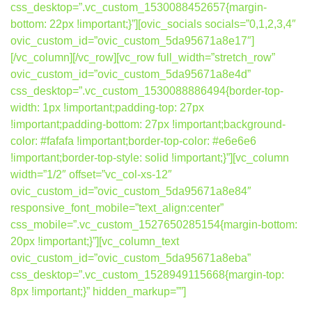
css_desktop=”.vc_custom_1530088452657{margin-
bottom: 22px !important;}”][ovic_socials socials=”0,1,2,3,4″
ovic_custom_id=”ovic_custom_5da95671a8e17″]
[/vc_column][/vc_row][vc_row full_width=”stretch_row”
ovic_custom_id=”ovic_custom_5da95671a8e4d”
css_desktop=”.vc_custom_1530088886494{border-top-
width: 1px !important;padding-top: 27px
!important;padding-bottom: 27px !important;background-
color: #fafafa !important;border-top-color: #e6e6e6
!important;border-top-style: solid !important;}”][vc_column
width=”1/2″ offset=”vc_col-xs-12″
ovic_custom_id=”ovic_custom_5da95671a8e84″
responsive_font_mobile=”text_align:center”
css_mobile=”.vc_custom_1527650285154{margin-bottom:
20px !important;}”][vc_column_text
ovic_custom_id=”ovic_custom_5da95671a8eba”
css_desktop=”.vc_custom_1528949115668{margin-top:
8px !important;}” hidden_markup=””]