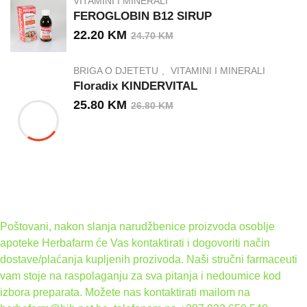
VITAMINI I MINERALI
FEROGLOBIN B12 SIRUP
22.20
KM
24.70
KM
BRIGA O DJETETU
VITAMINI I MINERALI
Floradix KINDERVITAL
25.80
KM
26.80
KM
Poštovani, nakon slanja narudžbenice proizvoda osoblje
apoteke Herbafarm će Vas kontaktirati i dogovoriti način
dostave/plaćanja kupljenih prozivoda. Naši stručni farmaceuti
vam stoje na raspolaganju za sva pitanja i nedoumice kod
izbora preparata. Možete nas kontaktirati mailom na