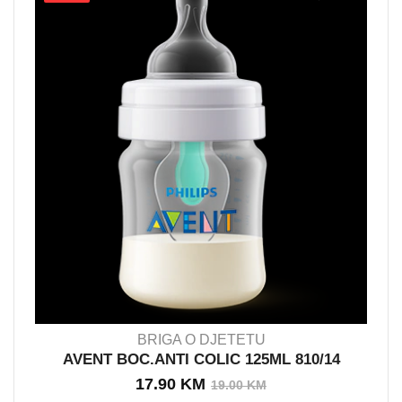
BRIGA O DJETETU
AVENT BOC.ANTI COLIC 125ML 810/14
Izvorna
Trenutna
17.90
KM
19.00
KM
OUT STOCK