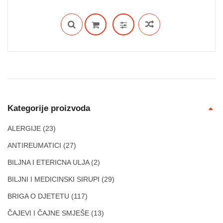
cijena
cijena
bila
je:
je:
17.90 KM.
19.00 KM.
Kategorije proizvoda
ALERGIJE
(23)
ANTIREUMATICI
(27)
BILJNA I ETERICNA ULJA
(2)
BILJNI I MEDICINSKI SIRUPI
(29)
BRIGA O DJETETU
(117)
ČAJEVI I ČAJNE SMJEŠE
(13)