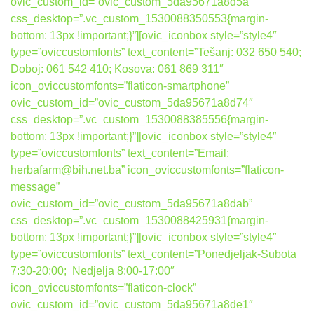
ovic_custom_id=”ovic_custom_5da95671a8d5a”
css_desktop=”.vc_custom_1530088350553{margin-
bottom: 13px !important;}”][ovic_iconbox style=”style4″
type=”oviccustomfonts” text_content=”Tešanj: 032 650 540;
Doboj: 061 542 410; Kosova: 061 869 311″
icon_oviccustomfonts=”flaticon-smartphone”
ovic_custom_id=”ovic_custom_5da95671a8d74″
css_desktop=”.vc_custom_1530088385556{margin-
bottom: 13px !important;}”][ovic_iconbox style=”style4″
type=”oviccustomfonts” text_content=”Email:
herbafarm@bih.net.ba” icon_oviccustomfonts=”flaticon-
message”
ovic_custom_id=”ovic_custom_5da95671a8dab”
css_desktop=”.vc_custom_1530088425931{margin-
bottom: 13px !important;}”][ovic_iconbox style=”style4″
type=”oviccustomfonts” text_content=”Ponedjeljak-Subota
7:30-20:00; Nedjelja 8:00-17:00″
icon_oviccustomfonts=”flaticon-clock”
ovic_custom_id=”ovic_custom_5da95671a8de1″