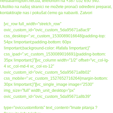
herbafarm@bih.net.ba, telefonom na +387 032 650 540.
Ukoliko na našoj stranici ne možete pronaći određeni preparat,
kontaktirajte nas i pokušat ćemo ga nabaviti.
Zatvori
[vc_row full_width=”stretch_row”
ovic_custom_id=”ovic_custom_5da95671a8ac9″
css_desktop=”.vc_custom_1530089016648{padding-top:
54px !important;padding-bottom: 60px
!important;background-color: #fafafa !important;}”
css_ipad=”.vc_custom_1530089016691{padding-bottom:
35px !important;}”][vc_column width=”1/2″ offset=”vc_col-lg-
4 vc_col-md-4 vc_col-xs-12″
ovic_custom_id=”ovic_custom_5da95671a8b02″
css_mobile=”.vc_custom_1527652716264{margin-bottom:
30px !important;}”][vc_single_image image=”2530″
img_size=”full” width_unit_desktop=”px”
ovic_custom_id=”ovic_custom_5da95671a8b39″
type=”oviccustomfonts” text_content=”Imate pitanja ?