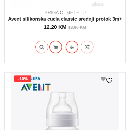
BRIGA O DJETETU
Avent silikonska cucla classic srednji protok 3m+
Izvorna
Trenutna
12.20
KM
13.60
KM
OUT STOCK
cijena
cijena
bila
je:
je:
12.20 KM.
13.60 KM.
-10%