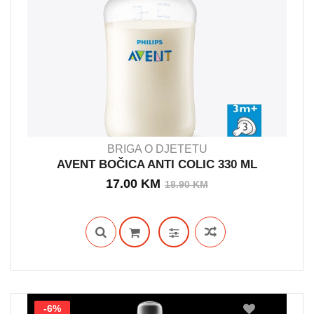
BRIGA O DJETETU
AVENT BOČICA ANTI COLIC 330 ML
Izvorna
Trenutna
17.00
KM
18.90
KM
OUT STOCK
cijena
cijena
bila
je:
je:
17.00 KM.
18.90 KM.
-6%