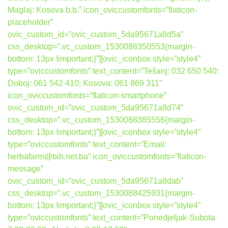
Maglaj: Kosova b.b.” icon_oviccustomfonts=”flaticon-
placeholder”
ovic_custom_id=”ovic_custom_5da95671a8d5a”
css_desktop=”.vc_custom_1530088350553{margin-
bottom: 13px !important;}”][ovic_iconbox style=”style4″
type=”oviccustomfonts” text_content=”Tešanj: 032 650 540;
Doboj: 061 542 410; Kosova: 061 869 311″
icon_oviccustomfonts=”flaticon-smartphone”
ovic_custom_id=”ovic_custom_5da95671a8d74″
css_desktop=”.vc_custom_1530088385556{margin-
bottom: 13px !important;}”][ovic_iconbox style=”style4″
type=”oviccustomfonts” text_content=”Email:
herbafarm@bih.net.ba” icon_oviccustomfonts=”flaticon-
message”
ovic_custom_id=”ovic_custom_5da95671a8dab”
css_desktop=”.vc_custom_1530088425931{margin-
bottom: 13px !important;}”][ovic_iconbox style=”style4″
type=”oviccustomfonts” text_content=”Ponedjeljak-Subota