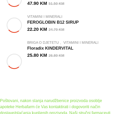
47.90
KM
51.50
KM
VITAMINI I MINERALI
FEROGLOBIN B12 SIRUP
22.20
KM
24.70
KM
BRIGA O DJETETU
VITAMINI I MINERALI
Floradix KINDERVITAL
25.80
KM
26.80
KM
Poštovani, nakon slanja narudžbenice proizvoda osoblje
apoteke Herbafarm će Vas kontaktirati i dogovoriti način
dostave/plaćanja kupljenih prozivoda. Naši stručni farmaceuti