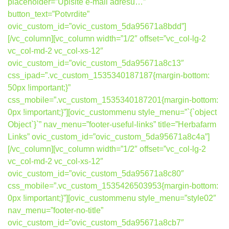
placeholder=”Upišite e-mail adresu…”
button_text=”Potvrdite”
ovic_custom_id=”ovic_custom_5da95671a8bdd”]
[/vc_column][vc_column width=”1/2″ offset=”vc_col-lg-2
vc_col-md-2 vc_col-xs-12″
ovic_custom_id=”ovic_custom_5da95671a8c13″
css_ipad=”.vc_custom_1535340187187{margin-bottom:
50px !important;}”
css_mobile=”.vc_custom_1535340187201{margin-bottom:
0px !important;}”][ovic_custommenu style_menu=”`{`object
Object`}`” nav_menu=”footer-useful-links” title=”Herbafarm
Links” ovic_custom_id=”ovic_custom_5da95671a8c4a”]
[/vc_column][vc_column width=”1/2″ offset=”vc_col-lg-2
vc_col-md-2 vc_col-xs-12″
ovic_custom_id=”ovic_custom_5da95671a8c80″
css_mobile=”.vc_custom_1535426503953{margin-bottom:
0px !important;}”][ovic_custommenu style_menu=”style02″
nav_menu=”footer-no-title”
ovic_custom_id=”ovic_custom_5da95671a8cb7″