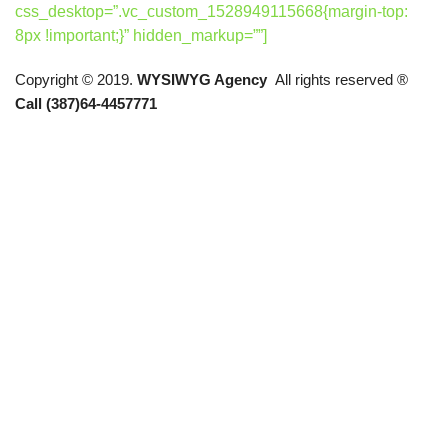
css_desktop=”.vc_custom_1528949115668{margin-top:
8px !important;}” hidden_markup=””]
Copyright © 2019.
WYSIWYG Agency
All rights reserved ®
Call (387)64-4457771