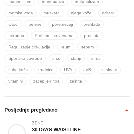
magnezijum
menopauza
metabolizam
morska voda
muškarci
njega kože
odrasli
Otoci
pelene
poremećaji
prehlada
prirodna
Problemi sa venama
prostata
Regulisanje cirkulacije
reum
sebum
Sportske povrede
srce
stariji
stres
suha koža
trudnice
UVA
UVB
vitalnost
vitamini
zacepljen nos
zaštita
Posljednje pregledano
ZENE
30 DAYS WAISTLINE