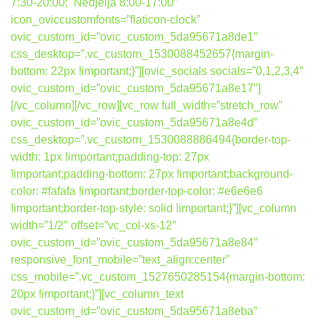
7:30-20:00; Nedjelja 8:00-17:00″
icon_oviccustomfonts=”flaticon-clock”
ovic_custom_id=”ovic_custom_5da95671a8de1″
css_desktop=”.vc_custom_1530088452657{margin-
bottom: 22px !important;}”][ovic_socials socials=”0,1,2,3,4″
ovic_custom_id=”ovic_custom_5da95671a8e17″]
[/vc_column][/vc_row][vc_row full_width=”stretch_row”
ovic_custom_id=”ovic_custom_5da95671a8e4d”
css_desktop=”.vc_custom_1530088886494{border-top-
width: 1px !important;padding-top: 27px
!important;padding-bottom: 27px !important;background-
color: #fafafa !important;border-top-color: #e6e6e6
!important;border-top-style: solid !important;}”][vc_column
width=”1/2″ offset=”vc_col-xs-12″
ovic_custom_id=”ovic_custom_5da95671a8e84″
responsive_font_mobile=”text_align:center”
css_mobile=”.vc_custom_1527650285154{margin-bottom:
20px !important;}”][vc_column_text
ovic_custom_id=”ovic_custom_5da95671a8eba”