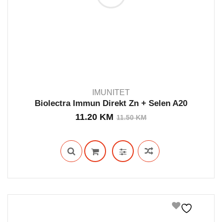
IMUNITET
Biolectra Immun Direkt Zn + Selen A20
Izvorna
Trenutna
11.20
KM
11.50
KM
IN STOCK
cijena
cijena
bila
je:
je:
11.20 KM.
11.50 KM.