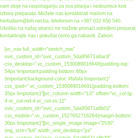
vam stoje na raspolaganju za sva pitanja i nedoumice kod
izbora preparata. Možete nas kontaktirati mailom na
herbafarm@bih.net.ba, telefonom na +387 032 650 540.
Ukoliko na našoj stranici ne možete pronaći određeni preparat,
kontaktirajte nas i pokušat ćemo ga nabaviti.
Zatvori
[vc_row full_width=”stretch_row”
ovic_custom_id=”ovic_custom_5da95671a8ac9″
css_desktop=”.vc_custom_1530089016648{padding-top:
54px !important;padding-bottom: 60px
!important;background-color: #fafafa !important;}”
css_ipad=”.vc_custom_1530089016691{padding-bottom:
35px !important;}”][vc_column width=”1/2″ offset=”vc_col-lg-
4 vc_col-md-4 vc_col-xs-12″
ovic_custom_id=”ovic_custom_5da95671a8b02″
css_mobile=”.vc_custom_1527652716264{margin-bottom:
30px !important;}”][vc_single_image image=”2530″
img_size=”full” width_unit_desktop=”px”
ovic_custom_id=”ovic_custom_5da95671a8b39″