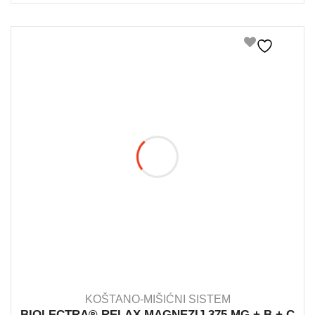
KOŠTANO-MIŠIĆNI SISTEM
BIOLECTRA® RELAX MAGNEZIJ 375 MG + B + C