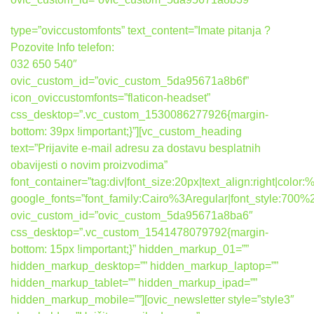
type=”oviccustomfonts” text_content=”Imate pitanja ?
Pozovite Info telefon:
032 650 540″
ovic_custom_id=”ovic_custom_5da95671a8b6f”
icon_oviccustomfonts=”flaticon-headset”
css_desktop=”.vc_custom_1530086277926{margin-
bottom: 39px !important;}”][vc_custom_heading
text=”Prijavite e-mail adresu za dostavu besplatnih
obavijesti o novim proizvodima”
font_container=”tag:div|font_size:20px|text_align:right|colo
google_fonts=”font_family:Cairo%3Aregular|font_style:7
ovic_custom_id=”ovic_custom_5da95671a8ba6″
css_desktop=”.vc_custom_1541478079792{margin-
bottom: 15px !important;}” hidden_markup_01=””
hidden_markup_desktop=”” hidden_markup_laptop=””
hidden_markup_tablet=”” hidden_markup_ipad=””
hidden_markup_mobile=””][ovic_newsletter style=”style3″