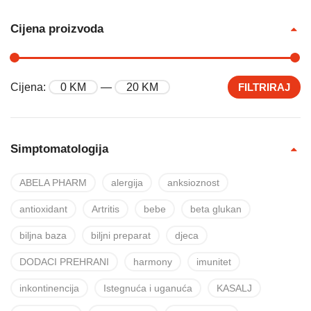
Cijena proizvoda
Cijena:
0 KM
—
20 KM
FILTRIRAJ
Simptomatologija
ABELA PHARM
alergija
anksioznost
antioxidant
Artritis
bebe
beta glukan
biljna baza
biljni preparat
djeca
DODACI PREHRANI
harmony
imunitet
inkontinencija
Istegnuća i uganuća
KASALJ