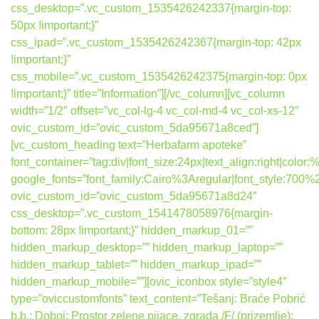
css_desktop=”.vc_custom_1535426242337{margin-top:
50px !important;}”
css_ipad=”.vc_custom_1535426242367{margin-top: 42px
!important;}”
css_mobile=”.vc_custom_1535426242375{margin-top: 0px
!important;}” title=”Information”][/vc_column][vc_column
width=”1/2″ offset=”vc_col-lg-4 vc_col-md-4 vc_col-xs-12″
ovic_custom_id=”ovic_custom_5da95671a8ced”]
[vc_custom_heading text=”Herbafarm apoteke”
font_container=”tag:div|font_size:24px|text_align:right|colo
google_fonts=”font_family:Cairo%3Aregular|font_style:7
ovic_custom_id=”ovic_custom_5da95671a8d24″
css_desktop=”.vc_custom_1541478058976{margin-
bottom: 28px !important;}” hidden_markup_01=””
hidden_markup_desktop=”” hidden_markup_laptop=””
hidden_markup_tablet=”” hidden_markup_ipad=””
hidden_markup_mobile=””][ovic_iconbox style=”style4″
type=”oviccustomfonts” text_content=”Tešanj: Braće Pobrić
b.b.; Doboj: Prostor zelene pijace, zgrada /F/ (prizemlje);