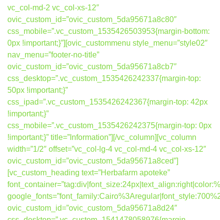
vc_col-md-2 vc_col-xs-12″
ovic_custom_id=”ovic_custom_5da95671a8c80″
css_mobile=”.vc_custom_1535426503953{margin-bottom:
0px !important;}”][ovic_custommenu style_menu=”style02″
nav_menu=”footer-no-title”
ovic_custom_id=”ovic_custom_5da95671a8cb7″
css_desktop=”.vc_custom_1535426242337{margin-top:
50px !important;}”
css_ipad=”.vc_custom_1535426242367{margin-top: 42px
!important;}”
css_mobile=”.vc_custom_1535426242375{margin-top: 0px
!important;}” title=”Information”][/vc_column][vc_column
width=”1/2″ offset=”vc_col-lg-4 vc_col-md-4 vc_col-xs-12″
ovic_custom_id=”ovic_custom_5da95671a8ced”]
[vc_custom_heading text=”Herbafarm apoteke”
font_container=”tag:div|font_size:24px|text_align:right|colo
google_fonts=”font_family:Cairo%3Aregular|font_style:7
ovic_custom_id=”ovic_custom_5da95671a8d24″
css_desktop=”.vc_custom_1541478058976{margin-