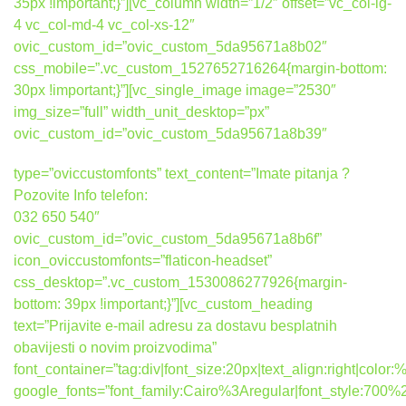
35px !important;}”][vc_column width=”1/2″ offset=”vc_col-lg-
4 vc_col-md-4 vc_col-xs-12″
ovic_custom_id=”ovic_custom_5da95671a8b02″
css_mobile=”.vc_custom_1527652716264{margin-bottom:
30px !important;}”][vc_single_image image=”2530″
img_size=”full” width_unit_desktop=”px”
ovic_custom_id=”ovic_custom_5da95671a8b39″
type=”oviccustomfonts” text_content=”Imate pitanja ?
Pozovite Info telefon:
032 650 540″
ovic_custom_id=”ovic_custom_5da95671a8b6f”
icon_oviccustomfonts=”flaticon-headset”
css_desktop=”.vc_custom_1530086277926{margin-
bottom: 39px !important;}”][vc_custom_heading
text=”Prijavite e-mail adresu za dostavu besplatnih
obavijesti o novim proizvodima”
font_container=”tag:div|font_size:20px|text_align:right|colo
google_fonts=”font_family:Cairo%3Aregular|font_style:7