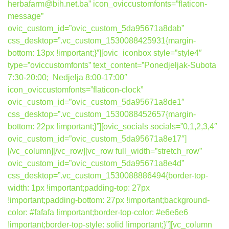
herbafarm@bih.net.ba” icon_oviccustomfonts=”flaticon-
message”
ovic_custom_id=”ovic_custom_5da95671a8dab”
css_desktop=”.vc_custom_1530088425931{margin-
bottom: 13px !important;}”][ovic_iconbox style=”style4″
type=”oviccustomfonts” text_content=”Ponedjeljak-Subota
7:30-20:00; Nedjelja 8:00-17:00″
icon_oviccustomfonts=”flaticon-clock”
ovic_custom_id=”ovic_custom_5da95671a8de1″
css_desktop=”.vc_custom_1530088452657{margin-
bottom: 22px !important;}”][ovic_socials socials=”0,1,2,3,4″
ovic_custom_id=”ovic_custom_5da95671a8e17″]
[/vc_column][/vc_row][vc_row full_width=”stretch_row”
ovic_custom_id=”ovic_custom_5da95671a8e4d”
css_desktop=”.vc_custom_1530088886494{border-top-
width: 1px !important;padding-top: 27px
!important;padding-bottom: 27px !important;background-
color: #fafafa !important;border-top-color: #e6e6e6
!important;border-top-style: solid !important;}”][vc_column