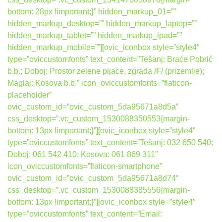
bottom: 28px !important;}” hidden_markup_01=””
hidden_markup_desktop=”” hidden_markup_laptop=””
hidden_markup_tablet=”” hidden_markup_ipad=””
hidden_markup_mobile=””][ovic_iconbox style=”style4″
type=”oviccustomfonts” text_content=”Tešanj: Braće Pobrić
b.b.; Doboj: Prostor zelene pijace, zgrada /F/ (prizemlje);
Maglaj: Kosova b.b.” icon_oviccustomfonts=”flaticon-
placeholder”
ovic_custom_id=”ovic_custom_5da95671a8d5a”
css_desktop=”.vc_custom_1530088350553{margin-
bottom: 13px !important;}”][ovic_iconbox style=”style4″
type=”oviccustomfonts” text_content=”Tešanj: 032 650 540;
Doboj: 061 542 410; Kosova: 061 869 311″
icon_oviccustomfonts=”flaticon-smartphone”
ovic_custom_id=”ovic_custom_5da95671a8d74″
css_desktop=”.vc_custom_1530088385556{margin-
bottom: 13px !important;}”][ovic_iconbox style=”style4″
type=”oviccustomfonts” text_content=”Email: