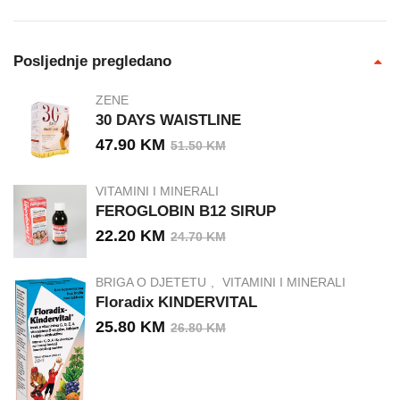
Posljednje pregledano
ZENE
30 DAYS WAISTLINE
47.90
KM
51.50
KM
VITAMINI I MINERALI
FEROGLOBIN B12 SIRUP
22.20
KM
24.70
KM
BRIGA O DJETETU
VITAMINI I MINERALI
Floradix KINDERVITAL
25.80
KM
26.80
KM