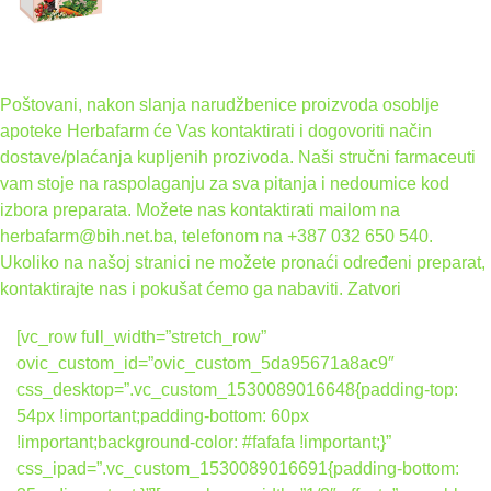
Poštovani, nakon slanja narudžbenice proizvoda osoblje
apoteke Herbafarm će Vas kontaktirati i dogovoriti način
dostave/plaćanja kupljenih prozivoda. Naši stručni farmaceuti
vam stoje na raspolaganju za sva pitanja i nedoumice kod
izbora preparata. Možete nas kontaktirati mailom na
herbafarm@bih.net.ba, telefonom na +387 032 650 540.
Ukoliko na našoj stranici ne možete pronaći određeni preparat,
kontaktirajte nas i pokušat ćemo ga nabaviti.
Zatvori
[vc_row full_width=”stretch_row”
ovic_custom_id=”ovic_custom_5da95671a8ac9″
css_desktop=”.vc_custom_1530089016648{padding-top:
54px !important;padding-bottom: 60px
!important;background-color: #fafafa !important;}”
css_ipad=”.vc_custom_1530089016691{padding-bottom: