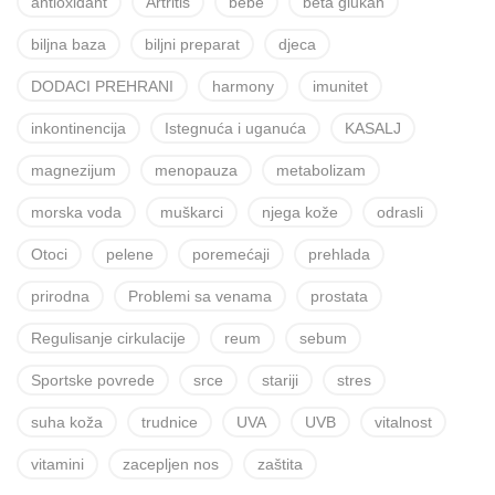
antioxidant
Artritis
bebe
beta glukan
biljna baza
biljni preparat
djeca
DODACI PREHRANI
harmony
imunitet
inkontinencija
Istegnuća i uganuća
KASALJ
magnezijum
menopauza
metabolizam
morska voda
muškarci
njega kože
odrasli
Otoci
pelene
poremećaji
prehlada
prirodna
Problemi sa venama
prostata
Regulisanje cirkulacije
reum
sebum
Sportske povrede
srce
stariji
stres
suha koža
trudnice
UVA
UVB
vitalnost
vitamini
zacepljen nos
zaštita