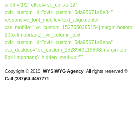
width=”1/2″ offset=”vc_col-xs-12″
ovic_custom_id=”ovic_custom_5da95671a8e84″
responsive_font_mobile=”text_align:center”
css_mobile=”.vc_custom_1527650285154{margin-bottom:
20px !important;}”][vc_column_text
ovic_custom_id=”ovic_custom_5da95671a8eba”
css_desktop=”.vc_custom_1528949115668{margin-top:
8px !important;}” hidden_markup=””]
Copyright © 2019.
WYSIWYG Agency
All rights reserved ®
Call (387)64-4457771