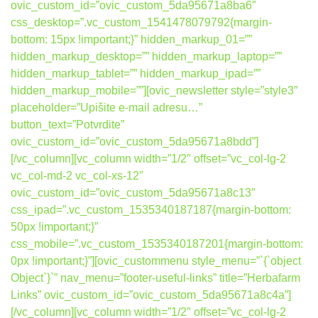
ovic_custom_id=”ovic_custom_5da95671a8ba6″
css_desktop=”.vc_custom_1541478079792{margin-
bottom: 15px !important;}” hidden_markup_01=””
hidden_markup_desktop=”” hidden_markup_laptop=””
hidden_markup_tablet=”” hidden_markup_ipad=””
hidden_markup_mobile=””][ovic_newsletter style=”style3″
placeholder=”Upišite e-mail adresu…”
button_text=”Potvrdite”
ovic_custom_id=”ovic_custom_5da95671a8bdd”]
[/vc_column][vc_column width=”1/2″ offset=”vc_col-lg-2
vc_col-md-2 vc_col-xs-12″
ovic_custom_id=”ovic_custom_5da95671a8c13″
css_ipad=”.vc_custom_1535340187187{margin-bottom:
50px !important;}”
css_mobile=”.vc_custom_1535340187201{margin-bottom:
0px !important;}”][ovic_custommenu style_menu=”`{`object
Object`}`” nav_menu=”footer-useful-links” title=”Herbafarm
Links” ovic_custom_id=”ovic_custom_5da95671a8c4a”]
[/vc_column][vc_column width=”1/2″ offset=”vc_col-lg-2