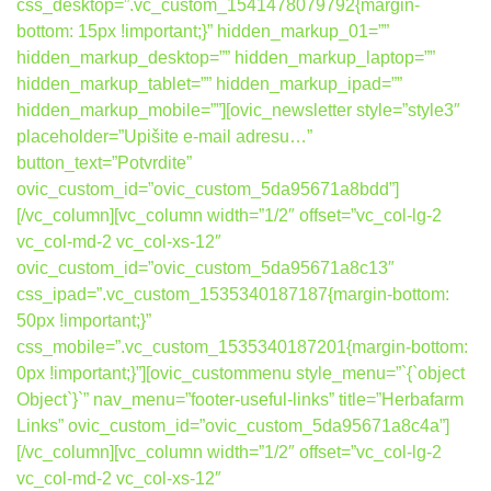
css_desktop=”.vc_custom_1541478079792{margin-
bottom: 15px !important;}” hidden_markup_01=””
hidden_markup_desktop=”” hidden_markup_laptop=””
hidden_markup_tablet=”” hidden_markup_ipad=””
hidden_markup_mobile=””][ovic_newsletter style=”style3″
placeholder=”Upišite e-mail adresu…”
button_text=”Potvrdite”
ovic_custom_id=”ovic_custom_5da95671a8bdd”]
[/vc_column][vc_column width=”1/2″ offset=”vc_col-lg-2
vc_col-md-2 vc_col-xs-12″
ovic_custom_id=”ovic_custom_5da95671a8c13″
css_ipad=”.vc_custom_1535340187187{margin-bottom:
50px !important;}”
css_mobile=”.vc_custom_1535340187201{margin-bottom:
0px !important;}”][ovic_custommenu style_menu=”`{`object
Object`}`” nav_menu=”footer-useful-links” title=”Herbafarm
Links” ovic_custom_id=”ovic_custom_5da95671a8c4a”]
[/vc_column][vc_column width=”1/2″ offset=”vc_col-lg-2
vc_col-md-2 vc_col-xs-12″