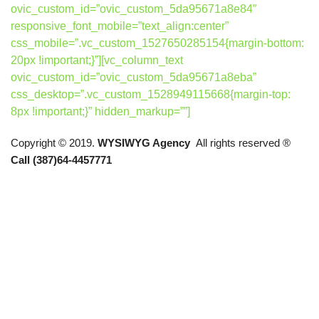
ovic_custom_id=”ovic_custom_5da95671a8e84″
responsive_font_mobile=”text_align:center”
css_mobile=”.vc_custom_1527650285154{margin-bottom:
20px !important;}”][vc_column_text
ovic_custom_id=”ovic_custom_5da95671a8eba”
css_desktop=”.vc_custom_1528949115668{margin-top:
8px !important;}” hidden_markup=””]
Copyright © 2019.
WYSIWYG Agency
All rights reserved ®
Call (387)64-4457771