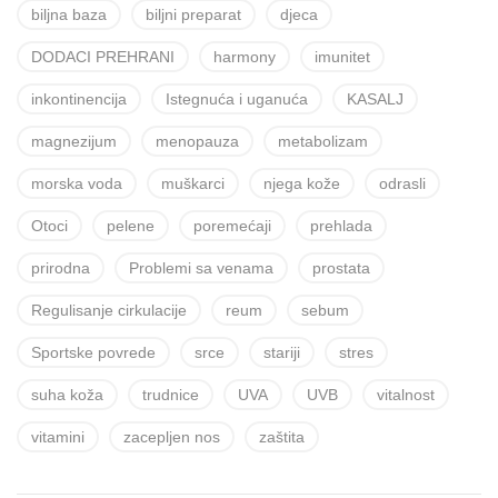
biljna baza
biljni preparat
djeca
DODACI PREHRANI
harmony
imunitet
inkontinencija
Istegnuća i uganuća
KASALJ
magnezijum
menopauza
metabolizam
morska voda
muškarci
njega kože
odrasli
Otoci
pelene
poremećaji
prehlada
prirodna
Problemi sa venama
prostata
Regulisanje cirkulacije
reum
sebum
Sportske povrede
srce
stariji
stres
suha koža
trudnice
UVA
UVB
vitalnost
vitamini
zacepljen nos
zaštita