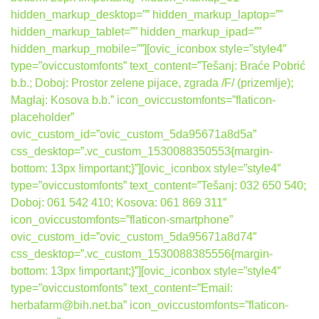
hidden_markup_desktop=”” hidden_markup_laptop=””
hidden_markup_tablet=”” hidden_markup_ipad=””
hidden_markup_mobile=””][ovic_iconbox style=”style4″
type=”oviccustomfonts” text_content=”Tešanj: Braće Pobrić
b.b.; Doboj: Prostor zelene pijace, zgrada /F/ (prizemlje);
Maglaj: Kosova b.b.” icon_oviccustomfonts=”flaticon-
placeholder”
ovic_custom_id=”ovic_custom_5da95671a8d5a”
css_desktop=”.vc_custom_1530088350553{margin-
bottom: 13px !important;}”][ovic_iconbox style=”style4″
type=”oviccustomfonts” text_content=”Tešanj: 032 650 540;
Doboj: 061 542 410; Kosova: 061 869 311″
icon_oviccustomfonts=”flaticon-smartphone”
ovic_custom_id=”ovic_custom_5da95671a8d74″
css_desktop=”.vc_custom_1530088385556{margin-
bottom: 13px !important;}”][ovic_iconbox style=”style4″
type=”oviccustomfonts” text_content=”Email:
herbafarm@bih.net.ba” icon_oviccustomfonts=”flaticon-