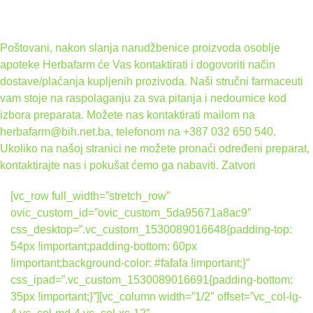
Poštovani, nakon slanja narudžbenice proizvoda osoblje
apoteke Herbafarm će Vas kontaktirati i dogovoriti način
dostave/plaćanja kupljenih prozivoda. Naši stručni farmaceuti
vam stoje na raspolaganju za sva pitanja i nedoumice kod
izbora preparata. Možete nas kontaktirati mailom na
herbafarm@bih.net.ba, telefonom na +387 032 650 540.
Ukoliko na našoj stranici ne možete pronaći određeni preparat,
kontaktirajte nas i pokušat ćemo ga nabaviti.
Zatvori
[vc_row full_width=”stretch_row”
ovic_custom_id=”ovic_custom_5da95671a8ac9″
css_desktop=”.vc_custom_1530089016648{padding-top:
54px !important;padding-bottom: 60px
!important;background-color: #fafafa !important;}”
css_ipad=”.vc_custom_1530089016691{padding-bottom:
35px !important;}”][vc_column width=”1/2″ offset=”vc_col-lg-