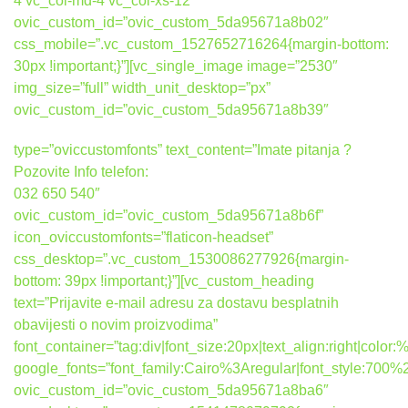
4 vc_col-md-4 vc_col-xs-12″
ovic_custom_id=”ovic_custom_5da95671a8b02″
css_mobile=”.vc_custom_1527652716264{margin-bottom:
30px !important;}”][vc_single_image image=”2530″
img_size=”full” width_unit_desktop=”px”
ovic_custom_id=”ovic_custom_5da95671a8b39″
type=”oviccustomfonts” text_content=”Imate pitanja ?
Pozovite Info telefon:
032 650 540″
ovic_custom_id=”ovic_custom_5da95671a8b6f”
icon_oviccustomfonts=”flaticon-headset”
css_desktop=”.vc_custom_1530086277926{margin-
bottom: 39px !important;}”][vc_custom_heading
text=”Prijavite e-mail adresu za dostavu besplatnih
obavijesti o novim proizvodima”
font_container=”tag:div|font_size:20px|text_align:right|colo
google_fonts=”font_family:Cairo%3Aregular|font_style:7
ovic_custom_id=”ovic_custom_5da95671a8ba6″