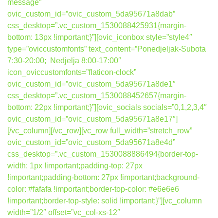
message”
ovic_custom_id=”ovic_custom_5da95671a8dab”
css_desktop=”.vc_custom_1530088425931{margin-
bottom: 13px !important;}”][ovic_iconbox style=”style4″
type=”oviccustomfonts” text_content=”Ponedjeljak-Subota
7:30-20:00; Nedjelja 8:00-17:00″
icon_oviccustomfonts=”flaticon-clock”
ovic_custom_id=”ovic_custom_5da95671a8de1″
css_desktop=”.vc_custom_1530088452657{margin-
bottom: 22px !important;}”][ovic_socials socials=”0,1,2,3,4″
ovic_custom_id=”ovic_custom_5da95671a8e17″]
[/vc_column][/vc_row][vc_row full_width=”stretch_row”
ovic_custom_id=”ovic_custom_5da95671a8e4d”
css_desktop=”.vc_custom_1530088886494{border-top-
width: 1px !important;padding-top: 27px
!important;padding-bottom: 27px !important;background-
color: #fafafa !important;border-top-color: #e6e6e6
!important;border-top-style: solid !important;}”][vc_column
width=”1/2″ offset=”vc_col-xs-12″