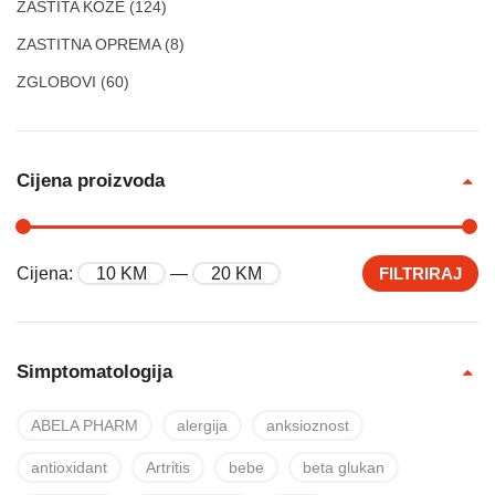
ZAŠTITA KOŽE
(124)
ZASTITNA OPREMA
(8)
ZGLOBOVI
(60)
Cijena proizvoda
Cijena:
10 KM
—
20 KM
FILTRIRAJ
Simptomatologija
ABELA PHARM
alergija
anksioznost
antioxidant
Artritis
bebe
beta glukan