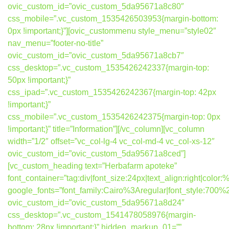
ovic_custom_id=”ovic_custom_5da95671a8c80″
css_mobile=”.vc_custom_1535426503953{margin-bottom:
0px !important;}”][ovic_custommenu style_menu=”style02″
nav_menu=”footer-no-title”
ovic_custom_id=”ovic_custom_5da95671a8cb7″
css_desktop=”.vc_custom_1535426242337{margin-top:
50px !important;}”
css_ipad=”.vc_custom_1535426242367{margin-top: 42px
!important;}”
css_mobile=”.vc_custom_1535426242375{margin-top: 0px
!important;}” title=”Information”][/vc_column][vc_column
width=”1/2″ offset=”vc_col-lg-4 vc_col-md-4 vc_col-xs-12″
ovic_custom_id=”ovic_custom_5da95671a8ced”]
[vc_custom_heading text=”Herbafarm apoteke”
font_container=”tag:div|font_size:24px|text_align:right|colo
google_fonts=”font_family:Cairo%3Aregular|font_style:7
ovic_custom_id=”ovic_custom_5da95671a8d24″
css_desktop=”.vc_custom_1541478058976{margin-
bottom: 28px !important;}” hidden_markup_01=””