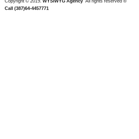
Copyright © 2019.
WYSIWYG Agency
All rights reserved ®
Call (387)64-4457771