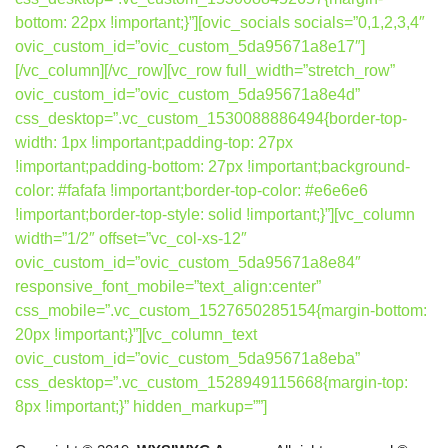
bottom: 22px !important;}”][ovic_socials socials=”0,1,2,3,4″
ovic_custom_id=”ovic_custom_5da95671a8e17″]
[/vc_column][/vc_row][vc_row full_width=”stretch_row”
ovic_custom_id=”ovic_custom_5da95671a8e4d”
css_desktop=”.vc_custom_1530088886494{border-top-
width: 1px !important;padding-top: 27px
!important;padding-bottom: 27px !important;background-
color: #fafafa !important;border-top-color: #e6e6e6
!important;border-top-style: solid !important;}”][vc_column
width=”1/2″ offset=”vc_col-xs-12″
ovic_custom_id=”ovic_custom_5da95671a8e84″
responsive_font_mobile=”text_align:center”
css_mobile=”.vc_custom_1527650285154{margin-bottom:
20px !important;}”][vc_column_text
ovic_custom_id=”ovic_custom_5da95671a8eba”
css_desktop=”.vc_custom_1528949115668{margin-top:
8px !important;}” hidden_markup=””]