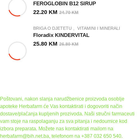
FEROGLOBIN B12 SIRUP
22.20
KM
24.70
KM
BRIGA O DJETETU
VITAMINI I MINERALI
Floradix KINDERVITAL
25.80
KM
26.80
KM
Poštovani, nakon slanja narudžbenice proizvoda osoblje
apoteke Herbafarm će Vas kontaktirati i dogovoriti način
dostave/plaćanja kupljenih prozivoda. Naši stručni farmaceuti
vam stoje na raspolaganju za sva pitanja i nedoumice kod
izbora preparata. Možete nas kontaktirati mailom na
herbafarm@bih.net.ba, telefonom na +387 032 650 540.