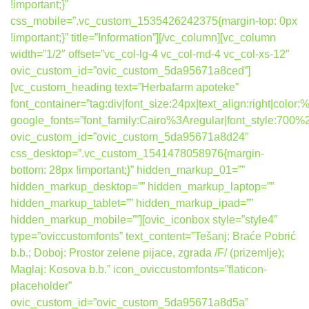
!important;}”
css_mobile=”.vc_custom_1535426242375{margin-top: 0px
!important;}” title=”Information”][/vc_column][vc_column
width=”1/2″ offset=”vc_col-lg-4 vc_col-md-4 vc_col-xs-12″
ovic_custom_id=”ovic_custom_5da95671a8ced”]
[vc_custom_heading text=”Herbafarm apoteke”
font_container=”tag:div|font_size:24px|text_align:right|colo
google_fonts=”font_family:Cairo%3Aregular|font_style:7
ovic_custom_id=”ovic_custom_5da95671a8d24″
css_desktop=”.vc_custom_1541478058976{margin-
bottom: 28px !important;}” hidden_markup_01=””
hidden_markup_desktop=”” hidden_markup_laptop=””
hidden_markup_tablet=”” hidden_markup_ipad=””
hidden_markup_mobile=””][ovic_iconbox style=”style4″
type=”oviccustomfonts” text_content=”Tešanj: Braće Pobrić
b.b.; Doboj: Prostor zelene pijace, zgrada /F/ (prizemlje);
Maglaj: Kosova b.b.” icon_oviccustomfonts=”flaticon-
placeholder”
ovic_custom_id=”ovic_custom_5da95671a8d5a”