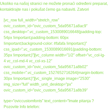
Ukoliko na našoj stranici ne možete pronaći određeni preparat,
kontaktirajte nas i pokušat ćemo ga nabaviti.
Zatvori
[vc_row full_width=”stretch_row”
ovic_custom_id=”ovic_custom_5da95671a8ac9″
css_desktop=”.vc_custom_1530089016648{padding-top:
54px !important;padding-bottom: 60px
!important;background-color: #fafafa !important;}”
css_ipad=”.vc_custom_1530089016691{padding-bottom:
35px !important;}”][vc_column width=”1/2″ offset=”vc_col-lg-
4 vc_col-md-4 vc_col-xs-12″
ovic_custom_id=”ovic_custom_5da95671a8b02″
css_mobile=”.vc_custom_1527652716264{margin-bottom:
30px !important;}”][vc_single_image image=”2530″
img_size=”full” width_unit_desktop=”px”
ovic_custom_id=”ovic_custom_5da95671a8b39″
type=”oviccustomfonts” text_content=”Imate pitanja ?
Pozovite Info telefon: