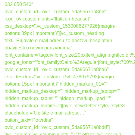
032 650 540″
ovic_custom_id=”ovic_custom_5da95671a8b6f”
icon_oviccustomfonts=”flaticon-headset”
css_desktop=”.vc_custom_1530086277926{margin-
bottom: 39px !important;}”][vc_custom_heading
text=”Prijavite e-mail adresu za dostavu besplatnih
obavijesti o novim proizvodima”
font_container=”tag:div|font_size:20px|text_align:right|colo
google_fonts=”font_family:Cairo%3Aregular|font_style:7
ovic_custom_id=”ovic_custom_5da95671a8ba6″
css_desktop=”.vc_custom_1541478079792{margin-
bottom: 15px !important;}” hidden_markup_01=””
hidden_markup_desktop=”” hidden_markup_laptop=””
hidden_markup_tablet=”” hidden_markup_ipad=””
hidden_markup_mobile=””][ovic_newsletter style=”style3″
placeholder=”Upišite e-mail adresu…”
button_text=”Potvrdite”
ovic_custom_id=”ovic_custom_5da95671a8bdd”]
[/vc_column][vc_column width=”1/2″ offset=”vc_col-lg-2