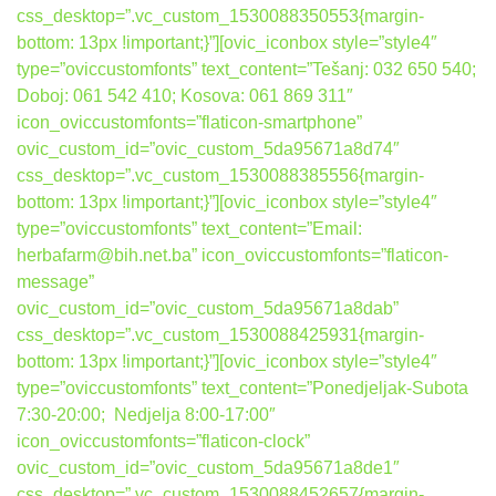
css_desktop=”.vc_custom_1530088350553{margin-
bottom: 13px !important;}”][ovic_iconbox style=”style4″
type=”oviccustomfonts” text_content=”Tešanj: 032 650 540;
Doboj: 061 542 410; Kosova: 061 869 311″
icon_oviccustomfonts=”flaticon-smartphone”
ovic_custom_id=”ovic_custom_5da95671a8d74″
css_desktop=”.vc_custom_1530088385556{margin-
bottom: 13px !important;}”][ovic_iconbox style=”style4″
type=”oviccustomfonts” text_content=”Email:
herbafarm@bih.net.ba” icon_oviccustomfonts=”flaticon-
message”
ovic_custom_id=”ovic_custom_5da95671a8dab”
css_desktop=”.vc_custom_1530088425931{margin-
bottom: 13px !important;}”][ovic_iconbox style=”style4″
type=”oviccustomfonts” text_content=”Ponedjeljak-Subota
7:30-20:00; Nedjelja 8:00-17:00″
icon_oviccustomfonts=”flaticon-clock”
ovic_custom_id=”ovic_custom_5da95671a8de1″
css_desktop=”.vc_custom_1530088452657{margin-