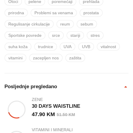
Otoci
pelene
poremećaji
prehlada
prirodna
Problemi sa venama
prostata
Regulisanje cirkulacije
reum
sebum
Sportske povrede
srce
stariji
stres
suha koža
trudnice
UVA
UVB
vitalnost
vitamini
zacepljen nos
zaštita
Posljednje pregledano
ZENE
30 DAYS WAISTLINE
47.90
KM
51.50
KM
VITAMINI I MINERALI