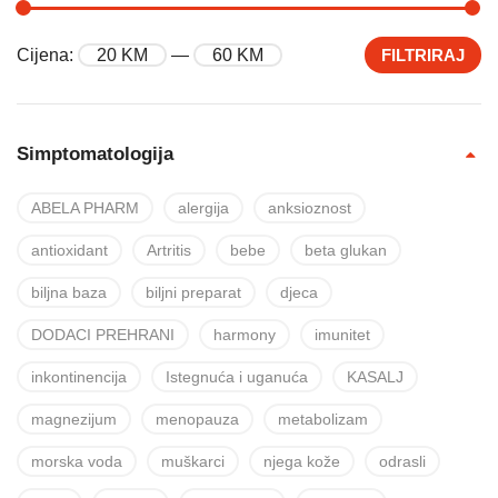
Cijena:
20 KM
—
60 KM
FILTRIRAJ
Simptomatologija
ABELA PHARM
alergija
anksioznost
antioxidant
Artritis
bebe
beta glukan
biljna baza
biljni preparat
djeca
DODACI PREHRANI
harmony
imunitet
inkontinencija
Istegnuća i uganuća
KASALJ
magnezijum
menopauza
metabolizam
morska voda
muškarci
njega kože
odrasli