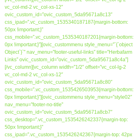
vc_col-md-2 vc_col-xs-12″
ovic_custom_id=”ovic_custom_5da95671a8c13″
css_ipad=”.vc_custom_1535340187187{margin-bottom:
50px !important;}”
css_mobile=”.vc_custom_1535340187201{margin-bottom:
0px !important;}”][ovic_custommenu style_menu=”`{`object
Object`}`” nav_menu=”footer-useful-links” title=”Herbafarm
Links” ovic_custom_id=”ovic_custom_5da95671a8c4a”]
[/vc_column][vc_column width=”1/2″ offset=”vc_col-lg-2
vc_col-md-2 vc_col-xs-12″
ovic_custom_id=”ovic_custom_5da95671a8c80″
css_mobile=”.vc_custom_1535426503953{margin-bottom:
0px !important;}”][ovic_custommenu style_menu=”style02″
nav_menu=”footer-no-title”
ovic_custom_id=”ovic_custom_5da95671a8cb7″
css_desktop=”.vc_custom_1535426242337{margin-top:
50px !important;}”
css_ipad=”.vc_custom_1535426242367{margin-top: 42px