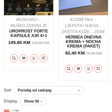
MUSKARCI
KOZMETIKA
MUŠKO ZDRAVLJE
LJEPOTA I NJEGA
UROPROST FORTE
ZAŠTITA KOŽE
ZENE
KAPSULE A30 4+1
HERBEA DNEVNA
KREMA + NOCNA
Izvorna
Trenutna
105.60
KM
132.00
KM
KREMA (PAKET)
cijena
cijena
Izvo
Tren
62.40
KM
78.00
KM
bila
je:
cijen
cijen
je:
105.60 KM.
bila
je:
132.00 KM.
je:
62.4
78.0
Sort
Display