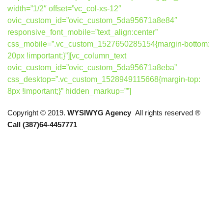
width=”1/2″ offset=”vc_col-xs-12″
ovic_custom_id=”ovic_custom_5da95671a8e84″
responsive_font_mobile=”text_align:center”
css_mobile=”.vc_custom_1527650285154{margin-bottom:
20px !important;}”][vc_column_text
ovic_custom_id=”ovic_custom_5da95671a8eba”
css_desktop=”.vc_custom_1528949115668{margin-top:
8px !important;}” hidden_markup=””]
Copyright © 2019.
WYSIWYG Agency
All rights reserved ®
Call (387)64-4457771