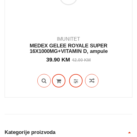
IMUNITET
MEDEX GELEE ROYALE SUPER
16X1000MG+VITAMIN D, ampule
OUT STOCK
Izvorna
Trenutna
39.90
KM
42.00
KM
cijena
cijena
bila
je:
je:
39.90 KM.
42.00 KM.
Kategorije proizvoda