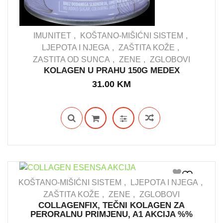
IMUNITET
KOŠTANO-MIŠIĆNI SISTEM
LJEPOTA I NJEGA
ZAŠTITA KOŽE
ZASTITA OD SUNCA
ZENE
ZGLOBOVI
IN STOCK
KOLAGEN U PRAHU 150G MEDEX
31.00
KM
KOŠTANO-MIŠIĆNI SISTEM
LJEPOTA I NJEGA
ZAŠTITA KOŽE
ZENE
ZGLOBOVI
COLLAGENFIX, TEČNI KOLAGEN ZA
IN STOCK
PERORALNU PRIMJENU, A1 AKCIJA %%