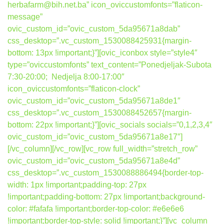
herbafarm@bih.net.ba” icon_oviccustomfonts=”flaticon-
message”
ovic_custom_id=”ovic_custom_5da95671a8dab”
css_desktop=”.vc_custom_1530088425931{margin-
bottom: 13px !important;}”][ovic_iconbox style=”style4″
type=”oviccustomfonts” text_content=”Ponedjeljak-Subota
7:30-20:00; Nedjelja 8:00-17:00″
icon_oviccustomfonts=”flaticon-clock”
ovic_custom_id=”ovic_custom_5da95671a8de1″
css_desktop=”.vc_custom_1530088452657{margin-
bottom: 22px !important;}”][ovic_socials socials=”0,1,2,3,4″
ovic_custom_id=”ovic_custom_5da95671a8e17″]
[/vc_column][/vc_row][vc_row full_width=”stretch_row”
ovic_custom_id=”ovic_custom_5da95671a8e4d”
css_desktop=”.vc_custom_1530088886494{border-top-
width: 1px !important;padding-top: 27px
!important;padding-bottom: 27px !important;background-
color: #fafafa !important;border-top-color: #e6e6e6
!important;border-top-style: solid !important;}”][vc_column