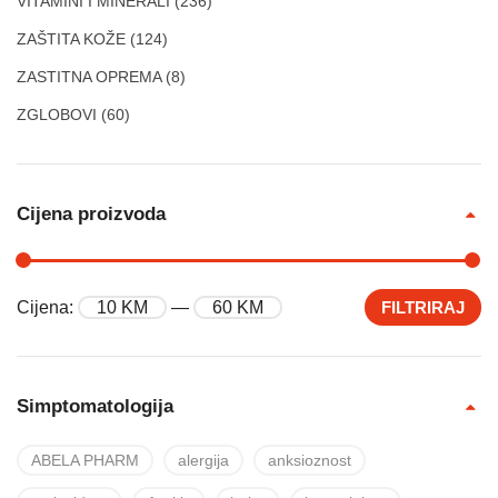
VITAMINI I MINERALI
(236)
ZAŠTITA KOŽE
(124)
ZASTITNA OPREMA
(8)
ZGLOBOVI
(60)
Cijena proizvoda
Cijena:
10 KM
—
60 KM
FILTRIRAJ
Simptomatologija
ABELA PHARM
alergija
anksioznost