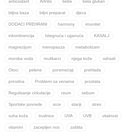
antioxidant
Artritis
bebe
beta glukan
biljna baza
biljni preparat
djeca
DODACI PREHRANI
harmony
imunitet
inkontinencija
Istegnuća i uganuća
KASALJ
magnezijum
menopauza
metabolizam
morska voda
muškarci
njega kože
odrasli
Otoci
pelene
poremećaji
prehlada
prirodna
Problemi sa venama
prostata
Regulisanje cirkulacije
reum
sebum
Sportske povrede
srce
stariji
stres
suha koža
trudnice
UVA
UVB
vitalnost
vitamini
zacepljen nos
zaštita