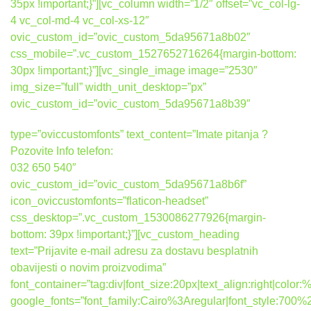
35px !important;}”][vc_column width=”1/2″ offset=”vc_col-lg-
4 vc_col-md-4 vc_col-xs-12″
ovic_custom_id=”ovic_custom_5da95671a8b02″
css_mobile=”.vc_custom_1527652716264{margin-bottom:
30px !important;}”][vc_single_image image=”2530″
img_size=”full” width_unit_desktop=”px”
ovic_custom_id=”ovic_custom_5da95671a8b39″
type=”oviccustomfonts” text_content=”Imate pitanja ?
Pozovite Info telefon:
032 650 540″
ovic_custom_id=”ovic_custom_5da95671a8b6f”
icon_oviccustomfonts=”flaticon-headset”
css_desktop=”.vc_custom_1530086277926{margin-
bottom: 39px !important;}”][vc_custom_heading
text=”Prijavite e-mail adresu za dostavu besplatnih
obavijesti o novim proizvodima”
font_container=”tag:div|font_size:20px|text_align:right|colo
google_fonts=”font_family:Cairo%3Aregular|font_style:7