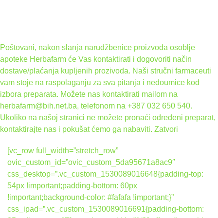
Poštovani, nakon slanja narudžbenice proizvoda osoblje
apoteke Herbafarm će Vas kontaktirati i dogovoriti način
dostave/plaćanja kupljenih prozivoda. Naši stručni farmaceuti
vam stoje na raspolaganju za sva pitanja i nedoumice kod
izbora preparata. Možete nas kontaktirati mailom na
herbafarm@bih.net.ba, telefonom na +387 032 650 540.
Ukoliko na našoj stranici ne možete pronaći određeni preparat,
kontaktirajte nas i pokušat ćemo ga nabaviti.
Zatvori
[vc_row full_width=”stretch_row”
ovic_custom_id=”ovic_custom_5da95671a8ac9″
css_desktop=”.vc_custom_1530089016648{padding-top:
54px !important;padding-bottom: 60px
!important;background-color: #fafafa !important;}”
css_ipad=”.vc_custom_1530089016691{padding-bottom: