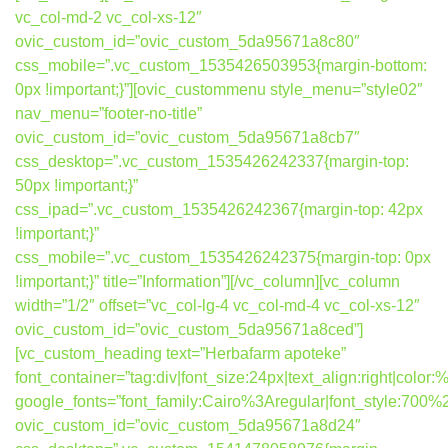
vc_col-md-2 vc_col-xs-12″
ovic_custom_id=”ovic_custom_5da95671a8c80″
css_mobile=”.vc_custom_1535426503953{margin-bottom:
0px !important;}”][ovic_custommenu style_menu=”style02″
nav_menu=”footer-no-title”
ovic_custom_id=”ovic_custom_5da95671a8cb7″
css_desktop=”.vc_custom_1535426242337{margin-top:
50px !important;}”
css_ipad=”.vc_custom_1535426242367{margin-top: 42px
!important;}”
css_mobile=”.vc_custom_1535426242375{margin-top: 0px
!important;}” title=”Information”][/vc_column][vc_column
width=”1/2″ offset=”vc_col-lg-4 vc_col-md-4 vc_col-xs-12″
ovic_custom_id=”ovic_custom_5da95671a8ced”]
[vc_custom_heading text=”Herbafarm apoteke”
font_container=”tag:div|font_size:24px|text_align:right|colo
google_fonts=”font_family:Cairo%3Aregular|font_style:7
ovic_custom_id=”ovic_custom_5da95671a8d24″