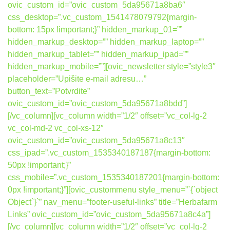
ovic_custom_id=”ovic_custom_5da95671a8ba6″
css_desktop=”.vc_custom_1541478079792{margin-
bottom: 15px !important;}” hidden_markup_01=””
hidden_markup_desktop=”” hidden_markup_laptop=””
hidden_markup_tablet=”” hidden_markup_ipad=””
hidden_markup_mobile=””][ovic_newsletter style=”style3″
placeholder=”Upišite e-mail adresu…”
button_text=”Potvrdite”
ovic_custom_id=”ovic_custom_5da95671a8bdd”]
[/vc_column][vc_column width=”1/2″ offset=”vc_col-lg-2
vc_col-md-2 vc_col-xs-12″
ovic_custom_id=”ovic_custom_5da95671a8c13″
css_ipad=”.vc_custom_1535340187187{margin-bottom:
50px !important;}”
css_mobile=”.vc_custom_1535340187201{margin-bottom:
0px !important;}”][ovic_custommenu style_menu=”`{`object
Object`}`” nav_menu=”footer-useful-links” title=”Herbafarm
Links” ovic_custom_id=”ovic_custom_5da95671a8c4a”]
[/vc_column][vc_column width=”1/2″ offset=”vc_col-lg-2