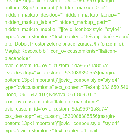
css_desktop=”.vc_custom_1541478058976{margin-
bottom: 28px !important;}” hidden_markup_01=””
hidden_markup_desktop=”” hidden_markup_laptop=””
hidden_markup_tablet=”” hidden_markup_ipad=””
hidden_markup_mobile=””][ovic_iconbox style=”style4″
type=”oviccustomfonts” text_content=”Tešanj: Braće Pobrić
b.b.; Doboj: Prostor zelene pijace, zgrada /F/ (prizemlje);
Maglaj: Kosova b.b.” icon_oviccustomfonts=”flaticon-
placeholder”
ovic_custom_id=”ovic_custom_5da95671a8d5a”
css_desktop=”.vc_custom_1530088350553{margin-
bottom: 13px !important;}”][ovic_iconbox style=”style4″
type=”oviccustomfonts” text_content=”Tešanj: 032 650 540;
Doboj: 061 542 410; Kosova: 061 869 311″
icon_oviccustomfonts=”flaticon-smartphone”
ovic_custom_id=”ovic_custom_5da95671a8d74″
css_desktop=”.vc_custom_1530088385556{margin-
bottom: 13px !important;}”][ovic_iconbox style=”style4″
type=”oviccustomfonts” text_content=”Email: