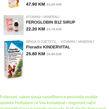
47.90
KM
51.50
KM
VITAMINI I MINERALI
FEROGLOBIN B12 SIRUP
22.20
KM
24.70
KM
BRIGA O DJETETU
VITAMINI I MINERALI
Floradix KINDERVITAL
25.80
KM
26.80
KM
Poštovani, nakon slanja narudžbenice proizvoda osoblje
apoteke Herbafarm će Vas kontaktirati i dogovoriti način
dostave/plaćanja kupljenih prozivoda. Naši stručni farmaceuti