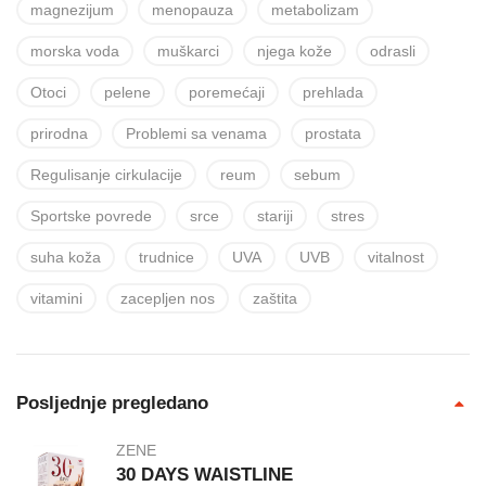
magnezijum
menopauza
metabolizam
morska voda
muškarci
njega kože
odrasli
Otoci
pelene
poremećaji
prehlada
prirodna
Problemi sa venama
prostata
Regulisanje cirkulacije
reum
sebum
Sportske povrede
srce
stariji
stres
suha koža
trudnice
UVA
UVB
vitalnost
vitamini
zacepljen nos
zaštita
Posljednje pregledano
ZENE
30 DAYS WAISTLINE