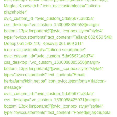
Maglaj: Kosova b.b.” icon_oviccustomfonts=”flaticon-
placeholder”
ovic_custom_id=”ovic_custom_5da95671a8d5a”
css_desktop=”.vc_custom_1530088350553{margin-
bottom: 13px !important;}”][ovic_iconbox style=”style4″
type=”oviccustomfonts” text_content=”Tešanj: 032 650 540;
Doboj: 061 542 410; Kosova: 061 869 311″
icon_oviccustomfonts=”flaticon-smartphone”
ovic_custom_id=”ovic_custom_5da95671a8d74″
css_desktop=”.vc_custom_1530088385556{margin-
bottom: 13px !important;}”][ovic_iconbox style=”style4″
type=”oviccustomfonts” text_content=”Email:
herbafarm@bih.net.ba” icon_oviccustomfonts=”flaticon-
message”
ovic_custom_id=”ovic_custom_5da95671a8dab”
css_desktop=”.vc_custom_1530088425931{margin-
bottom: 13px !important;}”][ovic_iconbox style=”style4″
type=”oviccustomfonts” text_content=”Ponedjeljak-Subota