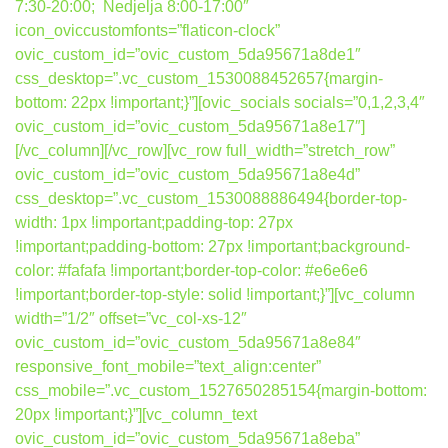
7:30-20:00; Nedjelja 8:00-17:00″
icon_oviccustomfonts=”flaticon-clock”
ovic_custom_id=”ovic_custom_5da95671a8de1″
css_desktop=”.vc_custom_1530088452657{margin-
bottom: 22px !important;}”][ovic_socials socials=”0,1,2,3,4″
ovic_custom_id=”ovic_custom_5da95671a8e17″]
[/vc_column][/vc_row][vc_row full_width=”stretch_row”
ovic_custom_id=”ovic_custom_5da95671a8e4d”
css_desktop=”.vc_custom_1530088886494{border-top-
width: 1px !important;padding-top: 27px
!important;padding-bottom: 27px !important;background-
color: #fafafa !important;border-top-color: #e6e6e6
!important;border-top-style: solid !important;}”][vc_column
width=”1/2″ offset=”vc_col-xs-12″
ovic_custom_id=”ovic_custom_5da95671a8e84″
responsive_font_mobile=”text_align:center”
css_mobile=”.vc_custom_1527650285154{margin-bottom:
20px !important;}”][vc_column_text
ovic_custom_id=”ovic_custom_5da95671a8eba”