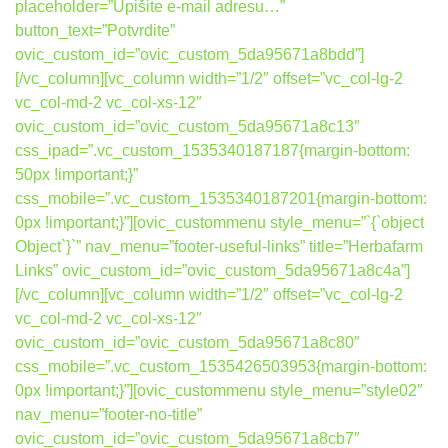
placeholder=”Upišite e-mail adresu…”
button_text=”Potvrdite”
ovic_custom_id=”ovic_custom_5da95671a8bdd”]
[/vc_column][vc_column width=”1/2″ offset=”vc_col-lg-2
vc_col-md-2 vc_col-xs-12″
ovic_custom_id=”ovic_custom_5da95671a8c13″
css_ipad=”.vc_custom_1535340187187{margin-bottom:
50px !important;}”
css_mobile=”.vc_custom_1535340187201{margin-bottom:
0px !important;}”][ovic_custommenu style_menu=”`{`object
Object`}`” nav_menu=”footer-useful-links” title=”Herbafarm
Links” ovic_custom_id=”ovic_custom_5da95671a8c4a”]
[/vc_column][vc_column width=”1/2″ offset=”vc_col-lg-2
vc_col-md-2 vc_col-xs-12″
ovic_custom_id=”ovic_custom_5da95671a8c80″
css_mobile=”.vc_custom_1535426503953{margin-bottom:
0px !important;}”][ovic_custommenu style_menu=”style02″
nav_menu=”footer-no-title”
ovic_custom_id=”ovic_custom_5da95671a8cb7″