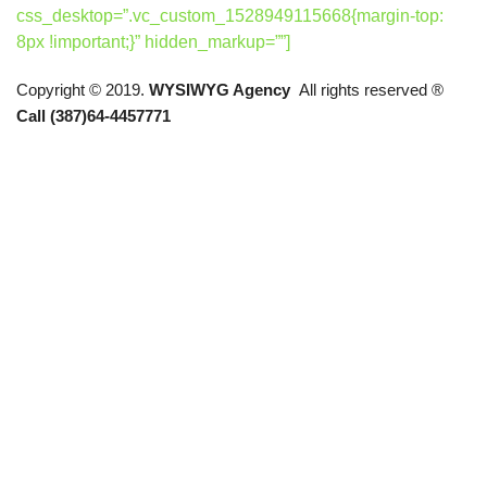
css_desktop=”.vc_custom_1528949115668{margin-top:
8px !important;}” hidden_markup=””]
Copyright © 2019.
WYSIWYG Agency
All rights reserved ®
Call (387)64-4457771