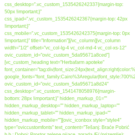
css_desktop=”.vc_custom_1535426242337{margin-top:
50px !important;}”
css_ipad=”.vc_custom_1535426242367{margin-top: 42px
!important;}”
css_mobile=”.vc_custom_1535426242375{margin-top: 0px
!important;}” title=”Information”][/vc_column][vc_column
width=”1/2″ offset=”vc_col-lg-4 vc_col-md-4 vc_col-xs-12″
ovic_custom_id=”ovic_custom_5da95671a8ced”]
[vc_custom_heading text=”Herbafarm apoteke”
font_container=”tag:div|font_size:24px|text_align:right|colo
google_fonts=”font_family:Cairo%3Aregular|font_style:7
ovic_custom_id=”ovic_custom_5da95671a8d24″
css_desktop=”.vc_custom_1541478058976{margin-
bottom: 28px !important;}” hidden_markup_01=””
hidden_markup_desktop=”” hidden_markup_laptop=””
hidden_markup_tablet=”” hidden_markup_ipad=””
hidden_markup_mobile=””][ovic_iconbox style=”style4″
type=”oviccustomfonts” text_content=”Tešanj: Braće Pobrić
b.b.; Doboj: Prostor zelene pijace, zgrada /F/ (prizemlje);