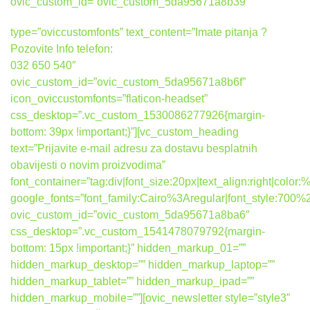
ovic_custom_id=”ovic_custom_5da95671a8b39″
type=”oviccustomfonts” text_content=”Imate pitanja ?
Pozovite Info telefon:
032 650 540″
ovic_custom_id=”ovic_custom_5da95671a8b6f”
icon_oviccustomfonts=”flaticon-headset”
css_desktop=”.vc_custom_1530086277926{margin-
bottom: 39px !important;}”][vc_custom_heading
text=”Prijavite e-mail adresu za dostavu besplatnih
obavijesti o novim proizvodima”
font_container=”tag:div|font_size:20px|text_align:right|colo
google_fonts=”font_family:Cairo%3Aregular|font_style:7
ovic_custom_id=”ovic_custom_5da95671a8ba6″
css_desktop=”.vc_custom_1541478079792{margin-
bottom: 15px !important;}” hidden_markup_01=””
hidden_markup_desktop=”” hidden_markup_laptop=””
hidden_markup_tablet=”” hidden_markup_ipad=””
hidden_markup_mobile=””][ovic_newsletter style=”style3″