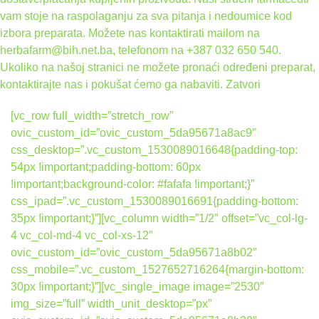
vam stoje na raspolaganju za sva pitanja i nedoumice kod
izbora preparata. Možete nas kontaktirati mailom na
herbafarm@bih.net.ba, telefonom na +387 032 650 540.
Ukoliko na našoj stranici ne možete pronaći određeni preparat,
kontaktirajte nas i pokušat ćemo ga nabaviti.
Zatvori
[vc_row full_width=”stretch_row”
ovic_custom_id=”ovic_custom_5da95671a8ac9″
css_desktop=”.vc_custom_1530089016648{padding-top:
54px !important;padding-bottom: 60px
!important;background-color: #fafafa !important;}”
css_ipad=”.vc_custom_1530089016691{padding-bottom:
35px !important;}”][vc_column width=”1/2″ offset=”vc_col-lg-
4 vc_col-md-4 vc_col-xs-12″
ovic_custom_id=”ovic_custom_5da95671a8b02″
css_mobile=”.vc_custom_1527652716264{margin-bottom:
30px !important;}”][vc_single_image image=”2530″
img_size=”full” width_unit_desktop=”px”