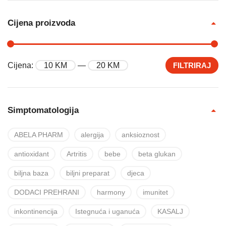
Cijena proizvoda
Cijena:
10 KM
—
20 KM
FILTRIRAJ
Simptomatologija
ABELA PHARM
alergija
anksioznost
antioxidant
Artritis
bebe
beta glukan
biljna baza
biljni preparat
djeca
DODACI PREHRANI
harmony
imunitet
inkontinencija
Istegnuća i uganuća
KASALJ